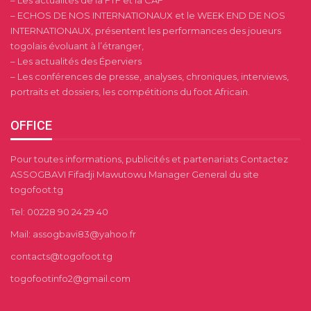
– Les actualités de la FTF et la CAF
– ECHOS DE NOS INTERNATIONAUX et le WEEK END DE NOS
INTERNATIONAUX, présentent les performances des joueurs
togolais évoluant à l’étranger,
– Les actualités des Éperviers
– Les conférences de presse, analyses, chroniques, interviews,
portraits et dossiers, les compétitions du foot Africain.
OFFICE
Pour toutes informations, publicités et partenariats Contactez
ASSOGBAVI Fifadji Mawutowu Manager General du site
togofoot.tg
Tel: 00228 90 24 29 40
Mail: assogbavi83@yahoo.fr
contacts@togofoot.tg
togofootinfo2@gmail.com