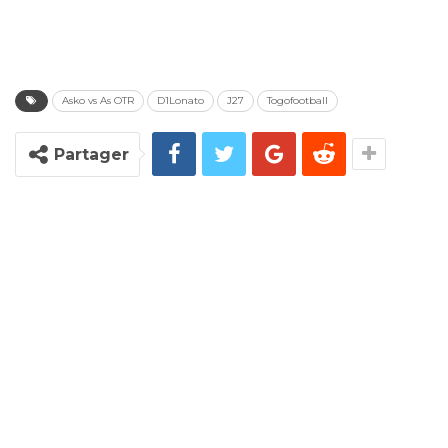
Asko vs As OTR
D1Lonato
J27
Togofootball
Partager