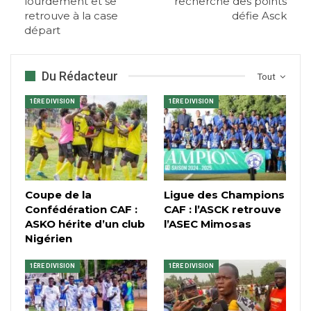
lourdement et se
recherche des points
retrouve à la case
défie Asck
départ
Du Rédacteur
Tout
1ÈRE DIVISION
1ÈRE DIVISION
Coupe de la
Ligue des Champions
Confédération CAF :
CAF : l’ASCK retrouve
ASKO hérite d’un club
l’ASEC Mimosas
Nigérien
1ÈRE DIVISION
1ÈRE DIVISION