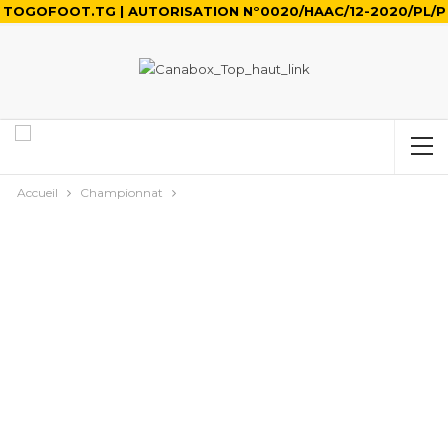
TOGOFOOT.TG | AUTORISATION N°0020/HAAC/12-2020/PL/P
Accueil
Championnat