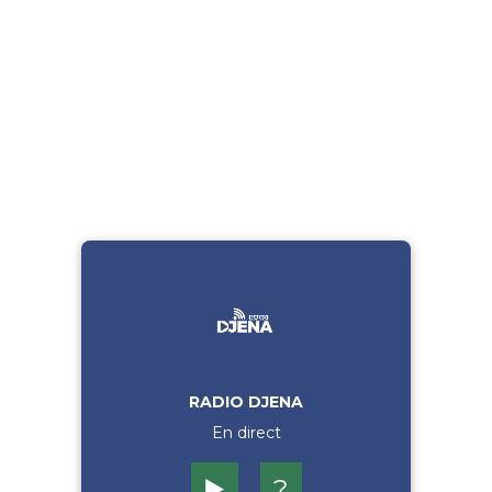
RADIO DJENA
En direct
▶️
?