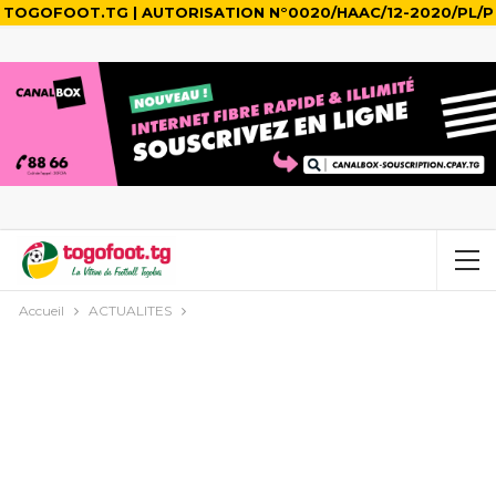
TOGOFOOT.TG | AUTORISATION N°0020/HAAC/12-2020/PL/P
Accueil
ACTUALITES