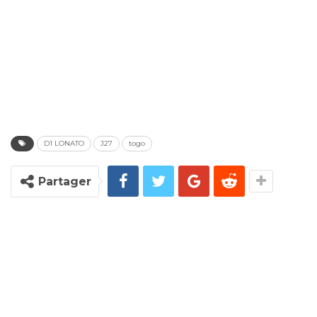
D1 LONATO
J27
togo
Partager