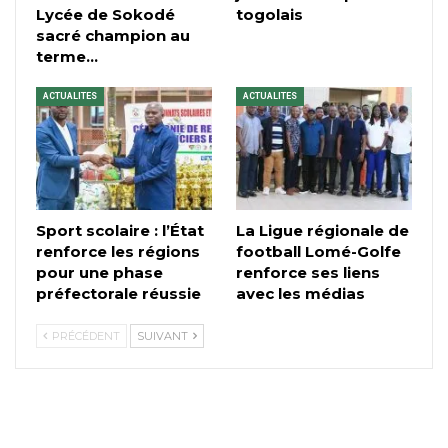
Lycée de Sokodé
togolais
sacré champion au
terme…
ACTUALITES
ACTUALITES
Sport scolaire : l’État
La Ligue régionale de
renforce les régions
football Lomé-Golfe
pour une phase
renforce ses liens
préfectorale réussie
avec les médias
PRÉCÉDENT
SUIVANT