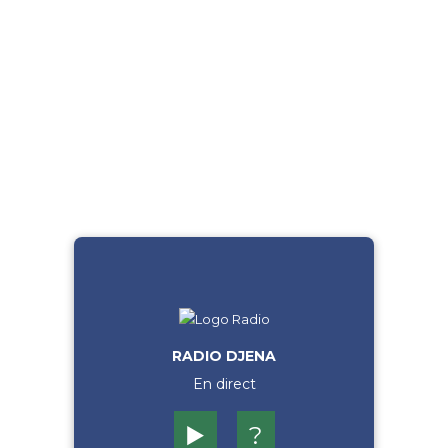
RADIO DJENA
En direct
▶️
?