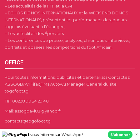
– Les actualités de la FTF et la CAF
– ECHOS DE NOS INTERNATIONAUX et le WEEK END DE NOS
INTERNATIONAUX, présentent les performances des joueurs
togolais évoluant à l’étranger,
– Les actualités des Éperviers
– Les conférences de presse, analyses, chroniques, interviews,
portraits et dossiers, les compétitions du foot Africain.
OFFICE
Pour toutes informations, publicités et partenariats Contactez
ASSOGBAVI Fifadji Mawutowu Manager General du site
togofoot.tg
Tel: 00228 90 24 29 40
Mail: assogbavi83@yahoo.fr
contacts@togofoot.tg
togofootinfo2@gmail.com
×
TogoFoot
vous informe sur WhatsApp !
S’abonner