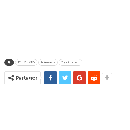
D1 LONATO
interview
Togofootball
Partager