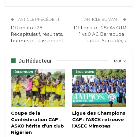
ARTICLE PRÉCÉDENT
ARTICLE SUIVANT
D1Lonato J28│
D1 Lonato J28/ As OTR
Récapitulatif, résultats,
1 vs 0 AC Barracuda :
buteurs et classement
Fiaboé Sena déçu
Du Rédacteur
Tout
1ÈRE DIVISION
1ÈRE DIVISION
Coupe de la
Ligue des Champions
Confédération CAF :
CAF : l’ASCK retrouve
ASKO hérite d’un club
l’ASEC Mimosas
Nigérien