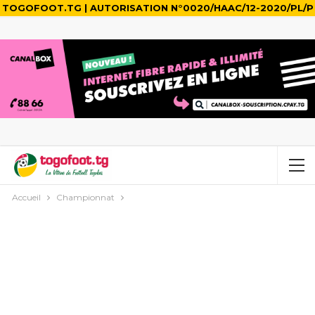
TOGOFOOT.TG | AUTORISATION N°0020/HAAC/12-2020/PL/P
Accueil
Championnat