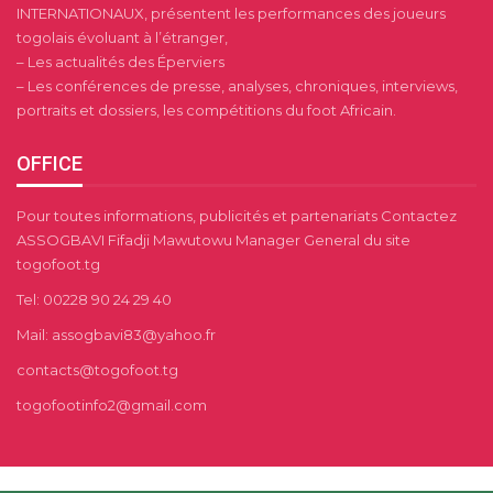
INTERNATIONAUX, présentent les performances des joueurs
togolais évoluant à l’étranger,
– Les actualités des Éperviers
– Les conférences de presse, analyses, chroniques, interviews,
portraits et dossiers, les compétitions du foot Africain.
OFFICE
Pour toutes informations, publicités et partenariats Contactez
ASSOGBAVI Fifadji Mawutowu Manager General du site
togofoot.tg
Tel: 00228 90 24 29 40
Mail: assogbavi83@yahoo.fr
contacts@togofoot.tg
togofootinfo2@gmail.com