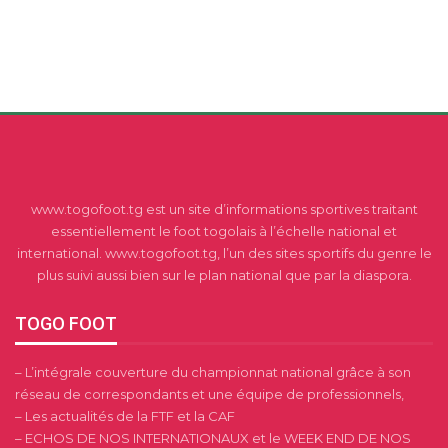
www.togofoot.tg est un site d’informations sportives traitant
essentiellement le foot togolais à l’échelle national et
international. www.togofoot.tg, l’un des sites sportifs du genre le
plus suivi aussi bien sur le plan national que par la diaspora.
TOGO FOOT
– L’intégrale couverture du championnat national grâce à son
réseau de correspondants et une équipe de professionnels,
– Les actualités de la FTF et la CAF
– ECHOS DE NOS INTERNATIONAUX et le WEEK END DE NOS