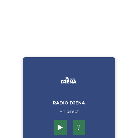
RADIO DJENA
En direct
▶️
?