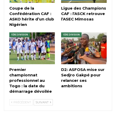
Coupe de la
Ligue des Champions
Confédération CAF :
CAF : l’ASCK retrouve
ASKO hérite d’un club
l’ASEC Mimosas
Nigérien
1ÈRE DIVISION
1ÈRE DIVISION
Premier
D2: ASFOSA mise sur
championnat
Sedjro Gakpé pour
professionnel au
relancer ses
Togo : la date du
ambitions
démarrage dévoilée
PRÉCÉDENT
SUIVANT