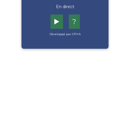
En direct
▶️
?
Développé par OTIYA