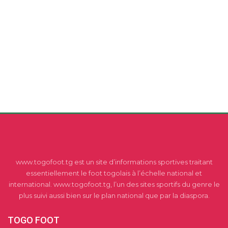
www.togofoot.tg est un site d’informations sportives traitant
essentiellement le foot togolais à l’échelle national et
international. www.togofoot.tg, l’un des sites sportifs du genre le
plus suivi aussi bien sur le plan national que par la diaspora.
TOGO FOOT