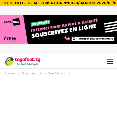
TOGOFOOT.TG | AUTORISATION N°0020/HAAC/12-2020/PL/P
Accueil
Championnat
1ère Division