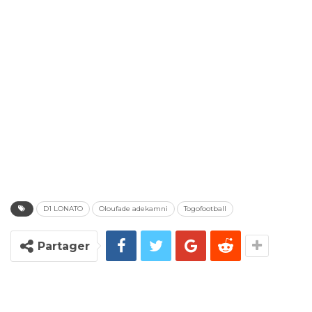
D1 LONATO
Oloufade adekamni
Togofootball
Partager