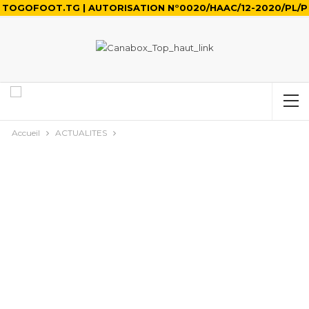
TOGOFOOT.TG | AUTORISATION N°0020/HAAC/12-2020/PL/P
Accueil
ACTUALITES