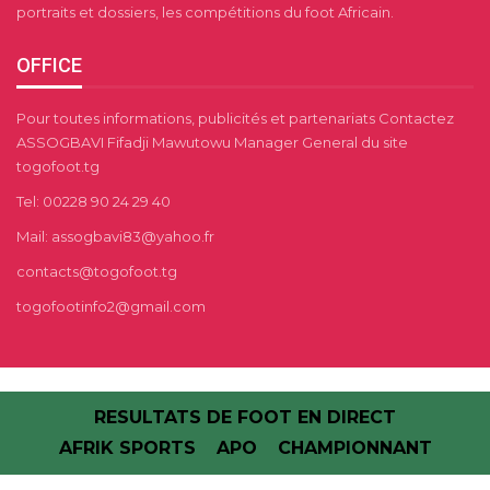
portraits et dossiers, les compétitions du foot Africain.
OFFICE
Pour toutes informations, publicités et partenariats Contactez
ASSOGBAVI Fifadji Mawutowu Manager General du site
togofoot.tg
Tel: 00228 90 24 29 40
Mail: assogbavi83@yahoo.fr
contacts@togofoot.tg
togofootinfo2@gmail.com
RESULTATS DE FOOT EN DIRECT
AFRIK SPORTS
APO
CHAMPIONNANT