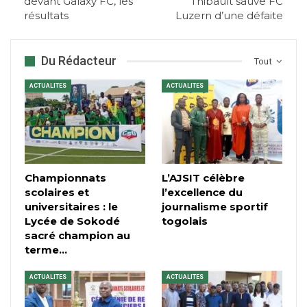
devant Galaxy FC, les
Thibault sauve FC
résultats
Luzern d’une défaite
Du Rédacteur
Tout
ACTUALITES
ACTUALITES
Championnats
L’AJSIT célèbre
scolaires et
l’excellence du
universitaires : le
journalisme sportif
Lycée de Sokodé
togolais
sacré champion au
terme…
ACTUALITES
ACTUALITES