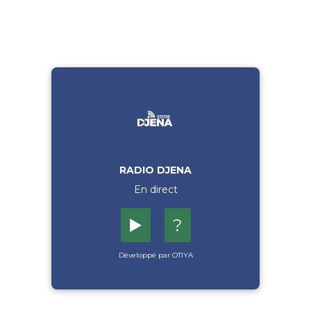
RADIO DJENA
En direct
▶️
?
Développé par OTIYA