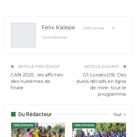
Felix Kalepe
2623 Article
0
Commentaire
ARTICLE PRÉCÉDENT
ARTICLE SUIVANT
CAN 2025 : les affiches
D1 Lonato(J9): Des
des huitièmes de
duels décisifs en ligne
finale
de mire- tout le
programme
Du Rédacteur
Tout
1ÈRE DIVISION
1ÈRE DIVISION