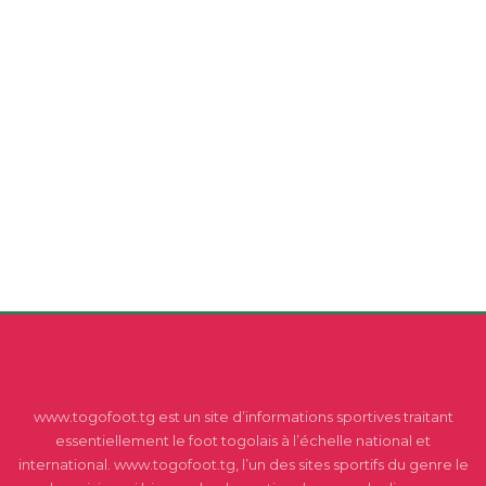
www.togofoot.tg est un site d’informations sportives traitant
essentiellement le foot togolais à l’échelle national et
international. www.togofoot.tg, l’un des sites sportifs du genre le