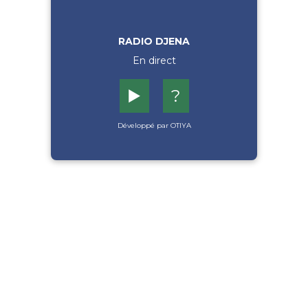
RADIO DJENA
En direct
▶️
?
Développé par OTIYA