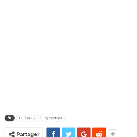
D1 LONATO
Togofootball
Partager