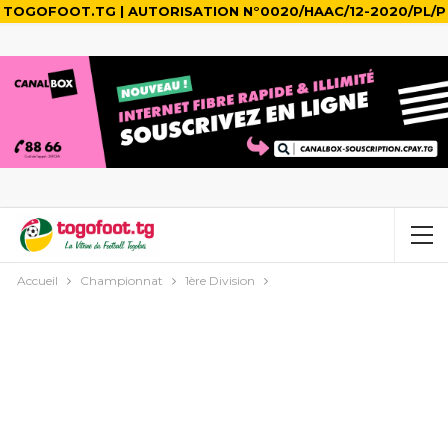
TOGOFOOT.TG | AUTORISATION N°0020/HAAC/12-2020/PL/P
Accueil
Championnat
1ère Division