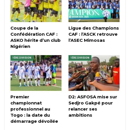
Coupe de la
Ligue des Champions
Confédération CAF :
CAF : l’ASCK retrouve
ASKO hérite d’un club
l’ASEC Mimosas
Nigérien
1ÈRE DIVISION
1ÈRE DIVISION
Premier
D2: ASFOSA mise sur
championnat
Sedjro Gakpé pour
professionnel au
relancer ses
Togo : la date du
ambitions
démarrage dévoilée