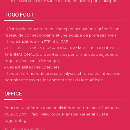
plus suivi aussi bien sur le plan national que par la diaspora.
TOGO FOOT
– L’intégrale couverture du championnat national grâce à son
réseau de correspondants et une équipe de professionnels,
– Les actualités de la FTF et la CAF
– ECHOS DE NOS INTERNATIONAUX et le WEEK END DE NOS
INTERNATIONAUX, présentent les performances des joueurs
togolais évoluant à l’étranger,
– Les actualités des Éperviers
– Les conférences de presse, analyses, chroniques, interviews,
portraits et dossiers, les compétitions du foot Africain.
OFFICE
Pour toutes informations, publicités et partenariats Contactez
ASSOGBAVI Fifadji Mawutowu Manager General du site
togofoot.tg
Tel: 00228 90 24 29 40