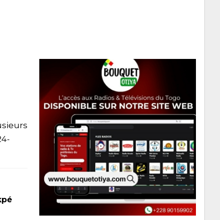
usieurs
24-
kpé