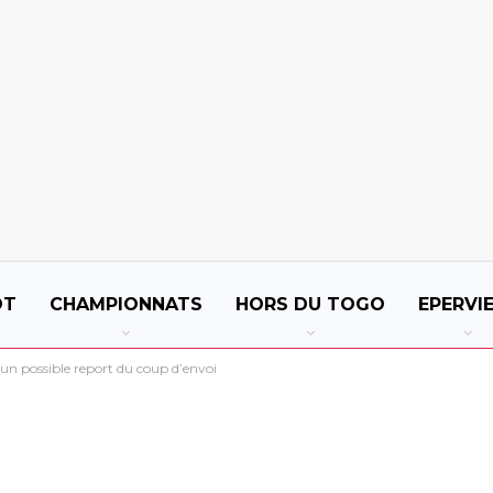
OT
CHAMPIONNATS
HORS DU TOGO
EPERVI
un possible report du coup d’envoi