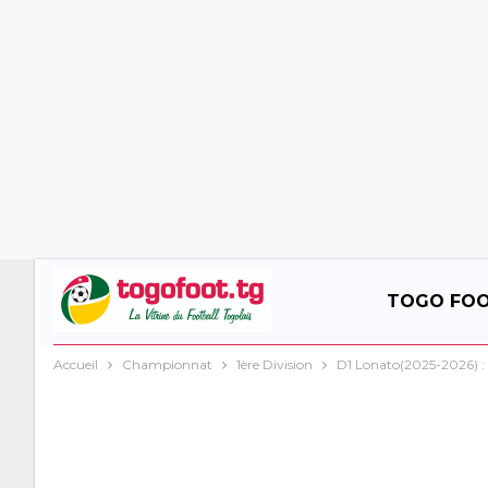
TOGO FO
Accueil
Championnat
1ère Division
D1 Lonato(2025-2026) : 