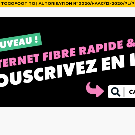
TOGOFOOT.TG | AUTORISATION N°0020/HAAC/12-2020/PL/P