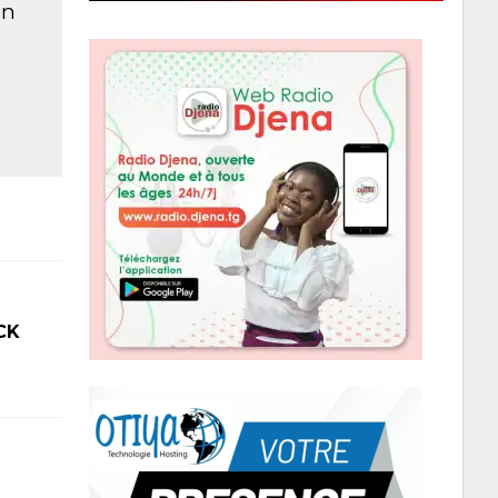
on
CK