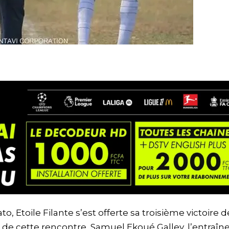
o, Etoile Filante s’est offerte sa troisième victoire d
tir de cette rencontre, Samuel Ekoué Galley, l’entraîn