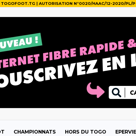
TOGOFOOT.TG | AUTORISATION N°0020/HAAC/12-2020/PL/P
OT
CHAMPIONNATS
HORS DU TOGO
EPERVI