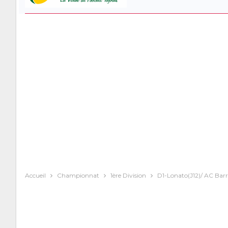
Accueil
Championnat
1ère Division
D1-Lonato(J12)/ AC Barra