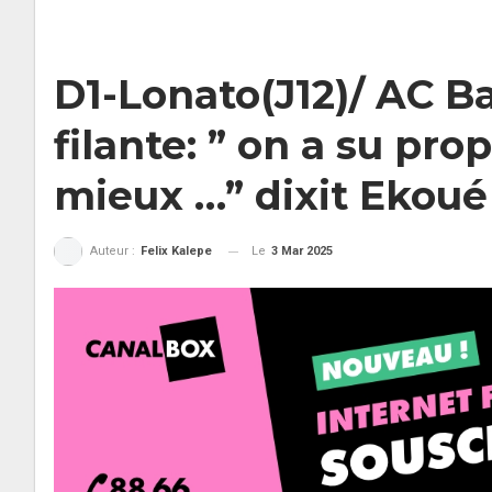
D1-Lonato(J12)/ AC Ba
filante: ” on a su pr
mieux …” dixit Ekoué
Le
3 Mar 2025
Auteur :
Felix Kalepe