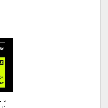
e la
eur