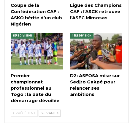
Coupe de la
Ligue des Champions
Confédération CAF :
CAF : l’ASCK retrouve
ASKO hérite d’un club
l’ASEC Mimosas
Nigérien
1ÈRE DIVISION
1ÈRE DIVISION
Premier
D2: ASFOSA mise sur
championnat
Sedjro Gakpé pour
professionnel au
relancer ses
Togo : la date du
ambitions
démarrage dévoilée
PRÉCÉDENT
SUIVANT