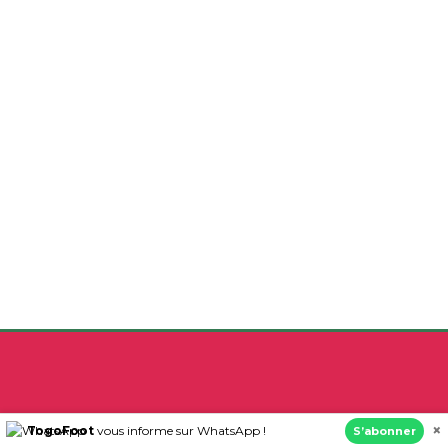
www.togofoot.tg est un site d’informations sportives traitant
×
TogoFoot
vous informe sur WhatsApp !
S’abonner