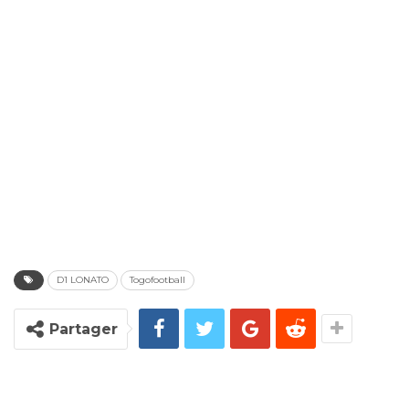
D1 LONATO
Togofootball
Partager