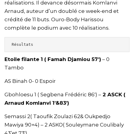
réalisations. Il devance désormais Komlanvi
Arnaud, auteur d’un doublé ce week-end et
crédité de 11 buts. Ouro-Body Harissou
complète le podium avec 10 réalisations.
 Résultats 
Etoile filante 1 ( Famah Djamiou 57′)
– 0
Tambo
AS Binah 0- 0 Espoir
Gbohloesu 1 ( Segbena Frédéric 86′) –
2 ASCK (
Arnaud Komlanvi 1’&83′)
Semassi 2( Taoufik Zoulazi 62& Oukpedjo
Mawiya 90+4) – 2 ASKO( Souleymane Coulibaly
43’et 73′)