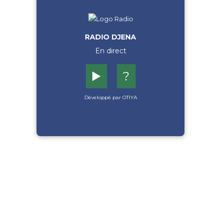
RADIO DJENA
En direct
▶️
?
Développé par OTIYA