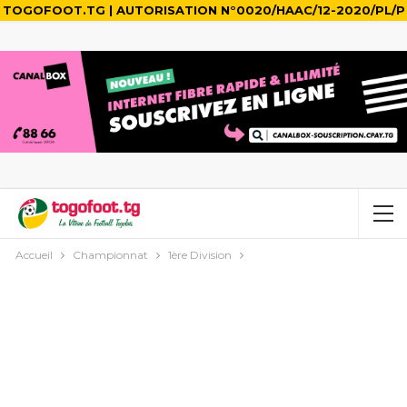
TOGOFOOT.TG | AUTORISATION N°0020/HAAC/12-2020/PL/P
Accueil
Championnat
1ère Division