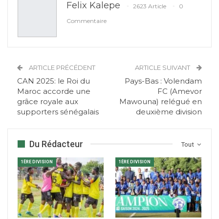
Felix Kalepe
2623 Article
0
Commentaire
ARTICLE PRÉCÉDENT
ARTICLE SUIVANT
CAN 2025: le Roi du
Pays-Bas : Volendam
Maroc accorde une
FC (Amevor
grâce royale aux
Mawouna) relégué en
supporters sénégalais
deuxième division
Du Rédacteur
Tout
1ÈRE DIVISION
1ÈRE DIVISION