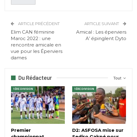
ARTICLE PRÉCÉDENT
ARTICLE SUIVANT
Elim CAN féminine
Amical : Les éperviers
Maroc 2022 : une
A’ épinglent Dyto
rencontre amicale en
vue pour les Éperviers
dames
Du Rédacteur
Tout
1ÈRE DIVISION
1ÈRE DIVISION
Premier
D2: ASFOSA mise sur
championnat
Sedjro Gakpé pour