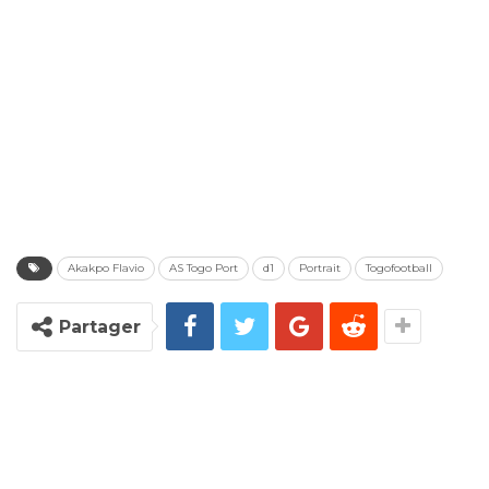
Akakpo Flavio
AS Togo Port
d1
Portrait
Togofootball
Partager