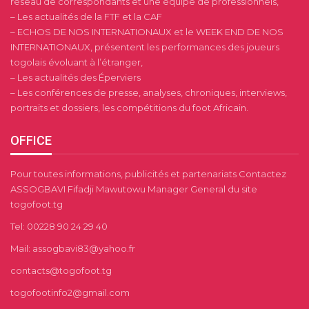
réseau de correspondants et une équipe de professionnels,
– Les actualités de la FTF et la CAF
– ECHOS DE NOS INTERNATIONAUX et le WEEK END DE NOS
INTERNATIONAUX, présentent les performances des joueurs
togolais évoluant à l’étranger,
– Les actualités des Éperviers
– Les conférences de presse, analyses, chroniques, interviews,
portraits et dossiers, les compétitions du foot Africain.
OFFICE
Pour toutes informations, publicités et partenariats Contactez
ASSOGBAVI Fifadji Mawutowu Manager General du site
togofoot.tg
Tel: 00228 90 24 29 40
Mail: assogbavi83@yahoo.fr
contacts@togofoot.tg
togofootinfo2@gmail.com