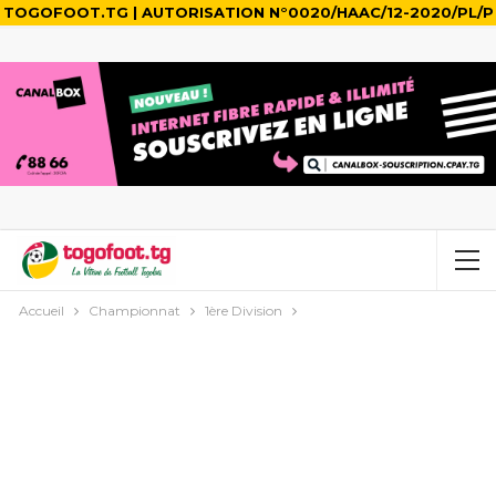
TOGOFOOT.TG | AUTORISATION N°0020/HAAC/12-2020/PL/P
Accueil
Championnat
1ère Division