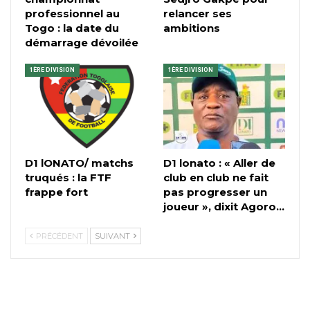
professionnel au
relancer ses
Togo : la date du
ambitions
démarrage dévoilée
1ÈRE DIVISION
1ÈRE DIVISION
D1 lONATO/ matchs
D1 lonato : « Aller de
truqués : la FTF
club en club ne fait
frappe fort
pas progresser un
joueur », dixit Agoro…
PRÉCÉDENT
SUIVANT