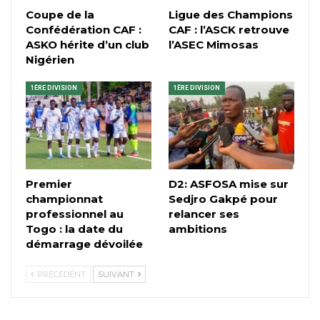
Coupe de la
Ligue des Champions
Confédération CAF :
CAF : l’ASCK retrouve
ASKO hérite d’un club
l’ASEC Mimosas
Nigérien
1ÈRE DIVISION
1ÈRE DIVISION
Premier
D2: ASFOSA mise sur
championnat
Sedjro Gakpé pour
professionnel au
relancer ses
Togo : la date du
ambitions
démarrage dévoilée
PRÉCÉDENT
SUIVANT