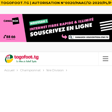
TOGOFOOT.TG | AUTORISATION N°0020/HAAC/12-2020/PL/P
Accueil
Championnat
1ère Division