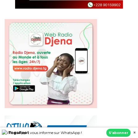
×
TogoFoot
vous informe sur WhatsApp !
S’abonner