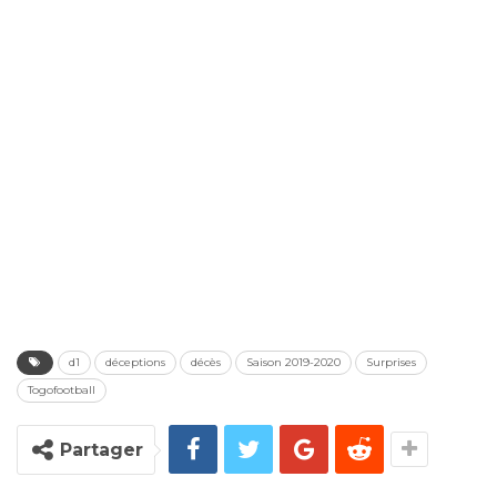
d1
déceptions
décès
Saison 2019-2020
Surprises
Togofootball
Partager