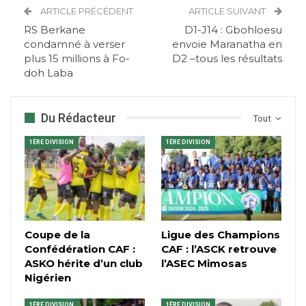
ARTICLE PRÉCÉDENT
ARTICLE SUIVANT
RS Berkane
D1-J14 : Gbohloesu
condamné à verser
envoie Maranatha en
plus 15 millions à Fo-
D2 –tous les résultats
doh Laba
Du Rédacteur
Tout
1ÈRE DIVISION
1ÈRE DIVISION
Coupe de la
Ligue des Champions
Confédération CAF :
CAF : l’ASCK retrouve
ASKO hérite d’un club
l’ASEC Mimosas
Nigérien
1ÈRE DIVISION
1ÈRE DIVISION