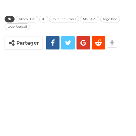
Akoro Bilal
d1
Joueur du mois
Mai 2021
togo foot
togo football
Partager