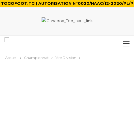
TOGOFOOT.TG | AUTORISATION N°0020/HAAC/12-2020/PL/P
Accueil
Championnat
1ère Division