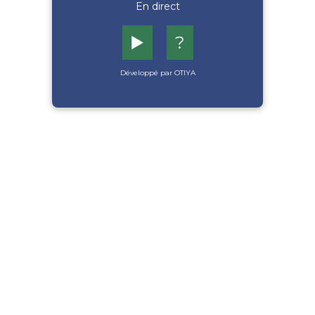
En direct
▶️
?
Développé par OTIYA