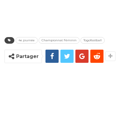
4e journée
Championnat Féminin
Togofootball
Partager