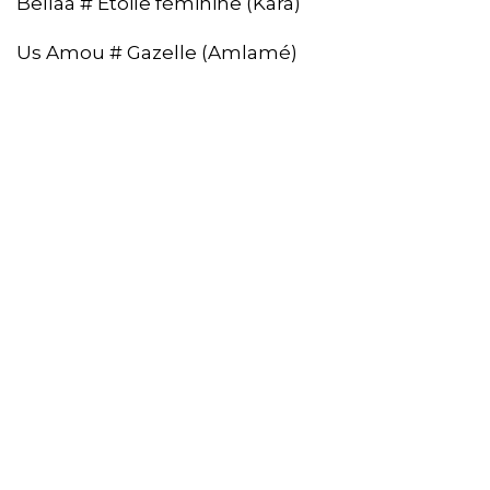
Bellaa # Etoile féminine (Kara)
Us Amou # Gazelle (Amlamé)