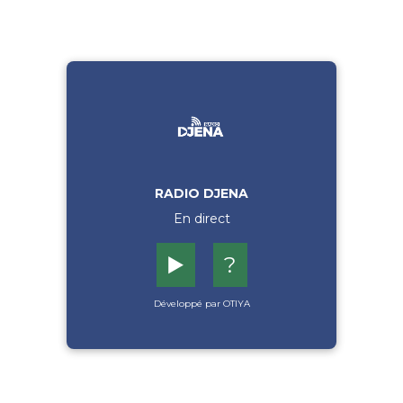
RADIO DJENA
En direct
▶️
?
Développé par OTIYA