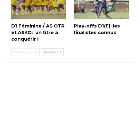
D1 Féminine / AS OTR
Play-offs D1(F): les
et ASKO: un titre à
finalistes connus
conquérir !
PRÉCÉDENT
SUIVANT