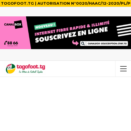
TOGOFOOT.TG | AUTORISATION N°0020/HAAC/12-2020/PL/P