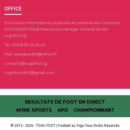
OFFICE
Pour toutes informations, publicités et partenariats Contactez
ASSOGBAVI Fifadji Mawutowu Manager General du site
togofoot.tg
Tel: 00228 90 24 29 40
Mail: assogbavi83@yahoo.fr
contacts@togofoot.tg
togofootinfo2@gmail.com
RESULTATS DE FOOT EN DIRECT
AFRIK SPORTS
APO
CHAMPIONNANT
© 2013 - 2026 - TOGO FOOT | Football au Togo.Tous Droits Réservés