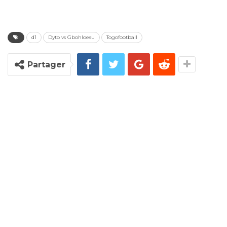
d1
Dyto vs Gbohloesu
Togofootball
Partager