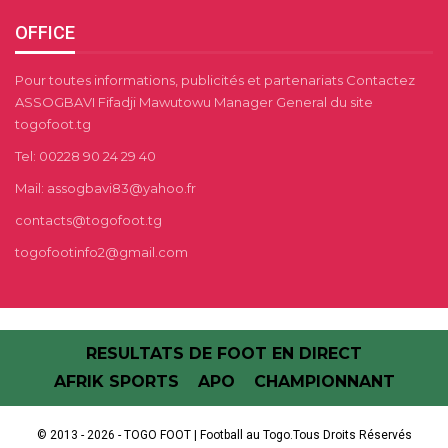
OFFICE
Pour toutes informations, publicités et partenariats Contactez
ASSOGBAVI Fifadji Mawutowu Manager General du site
togofoot.tg
Tel: 00228 90 24 29 40
Mail: assogbavi83@yahoo.fr
contacts@togofoot.tg
togofootinfo2@gmail.com
RESULTATS DE FOOT EN DIRECT
AFRIK SPORTS
APO
CHAMPIONNANT
© 2013 - 2026 - TOGO FOOT | Football au Togo.Tous Droits Réservés