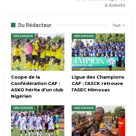
à Assivito
Du Rédacteur
Tout
1ÈRE DIVISION
1ÈRE DIVISION
Coupe de la
Ligue des Champions
Confédération CAF :
CAF : l’ASCK retrouve
ASKO hérite d’un club
l’ASEC Mimosas
Nigérien
1ÈRE DIVISION
1ÈRE DIVISION