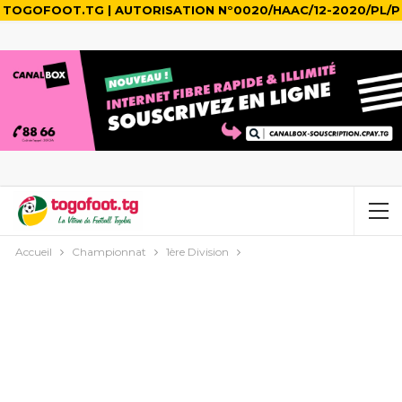
TOGOFOOT.TG | AUTORISATION N°0020/HAAC/12-2020/PL/P
Accueil
Championnat
1ère Division