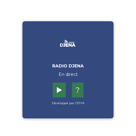
RADIO DJENA
En direct
▶️
?
Développé par OTIYA