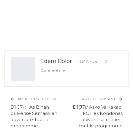
Edem Bolor
281 Article
0
Commentaire
ARTICLE PRÉCÉDENT
ARTICLE SUIVANT
D1(J7) : l’As Binah
D1(J7)/ Asko Vs Kakadl
pulvérise Semassi en
FC : les Kondonas
ouverture-tout le
doivent se méfier-
programme
tout le programme