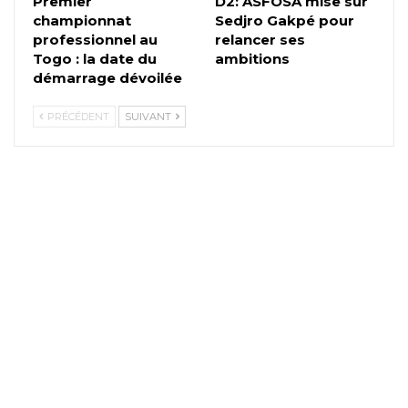
Premier
D2: ASFOSA mise sur
championnat
Sedjro Gakpé pour
professionnel au
relancer ses
Togo : la date du
ambitions
démarrage dévoilée
PRÉCÉDENT
SUIVANT