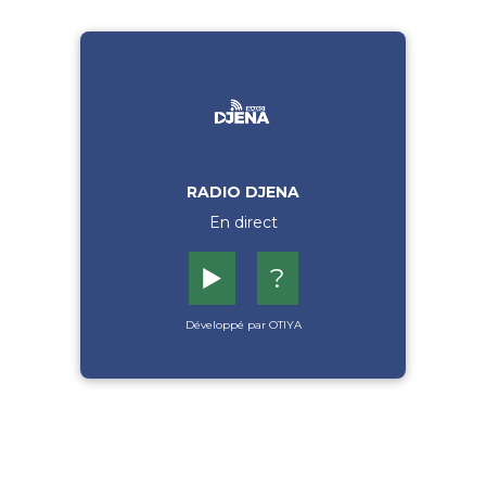
RADIO DJENA
En direct
▶️
?
Développé par OTIYA