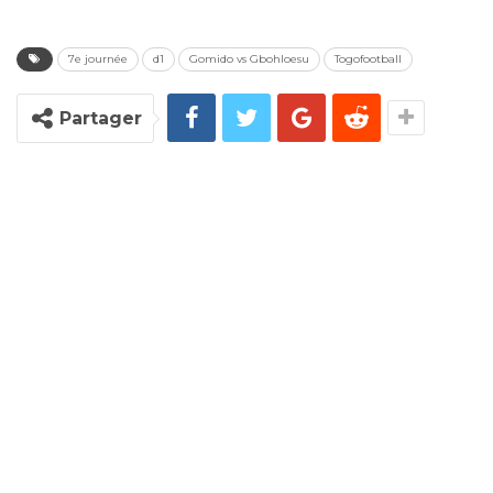
7e journée
d1
Gomido vs Gbohloesu
Togofootball
Partager