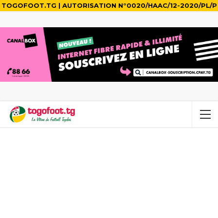
TOGOFOOT.TG | AUTORISATION N°0020/HAAC/12-2020/PL/P