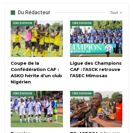
Du Rédacteur
Tout
1ÈRE DIVISION
1ÈRE DIVISION
Coupe de la
Ligue des Champions
Confédération CAF :
CAF : l’ASCK retrouve
ASKO hérite d’un club
l’ASEC Mimosas
Nigérien
1ÈRE DIVISION
1ÈRE DIVISION