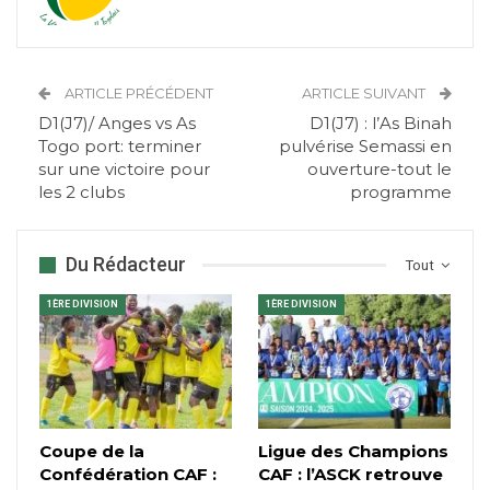
ARTICLE PRÉCÉDENT
ARTICLE SUIVANT
D1(J7)/ Anges vs As
D1(J7) : l’As Binah
Togo port: terminer
pulvérise Semassi en
sur une victoire pour
ouverture-tout le
les 2 clubs
programme
Du Rédacteur
Tout
1ÈRE DIVISION
1ÈRE DIVISION
Coupe de la
Ligue des Champions
Confédération CAF :
CAF : l’ASCK retrouve