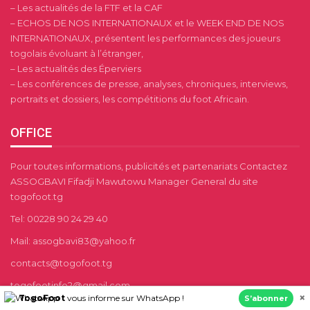
– Les actualités de la FTF et la CAF
– ECHOS DE NOS INTERNATIONAUX et le WEEK END DE NOS
INTERNATIONAUX, présentent les performances des joueurs
togolais évoluant à l’étranger,
– Les actualités des Éperviers
– Les conférences de presse, analyses, chroniques, interviews,
portraits et dossiers, les compétitions du foot Africain.
OFFICE
Pour toutes informations, publicités et partenariats Contactez
ASSOGBAVI Fifadji Mawutowu Manager General du site
togofoot.tg
Tel: 00228 90 24 29 40
Mail: assogbavi83@yahoo.fr
contacts@togofoot.tg
togofootinfo2@gmail.com
×
TogoFoot
vous informe sur WhatsApp !
S’abonner