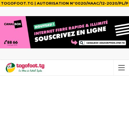
TOGOFOOT.TG | AUTORISATION N°0020/HAAC/12-2020/PL/P