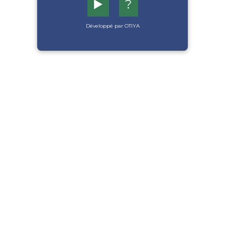
▶️
?
Développé par OTIYA