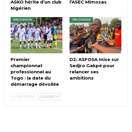
ASKO hérite d’un club
l’ASEC Mimosas
Nigérien
1ÈRE DIVISION
1ÈRE DIVISION
Premier
D2: ASFOSA mise sur
championnat
Sedjro Gakpé pour
professionnel au
relancer ses
Togo : la date du
ambitions
démarrage dévoilée
PRÉCÉDENT
SUIVANT