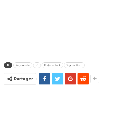
7e journée
d1
Ifodje vs Asck
Togofootball
Partager