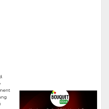
d.
e
ement
rang
é