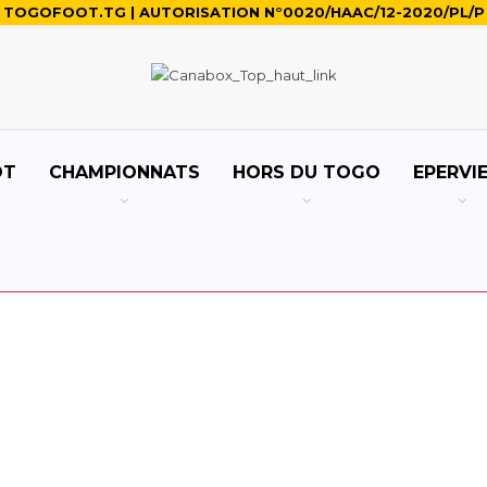
TOGOFOOT.TG | AUTORISATION N°0020/HAAC/12-2020/PL/P
OT
CHAMPIONNATS
HORS DU TOGO
EPERVI