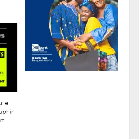
 le
auphin
rt