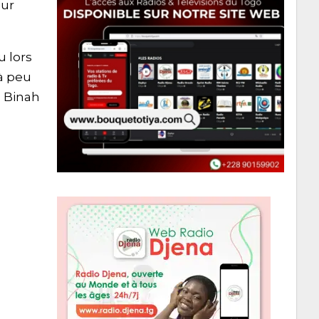
dur
u lors
à peu
s Binah