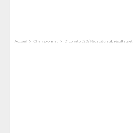
Accueil
Championnat
D1Lonato J20/ Récapitulatif, résultats e