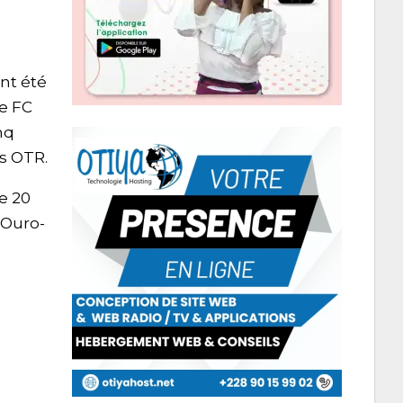
nt été
re FC
nq
As OTR.
e 20
 Ouro-