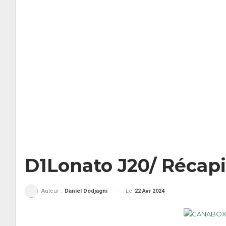
D1Lonato J20/ Récapit
Le
22 Avr 2024
Auteur :
Daniel Dodjagni