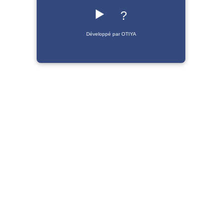
▶️
?
Développé par OTIYA