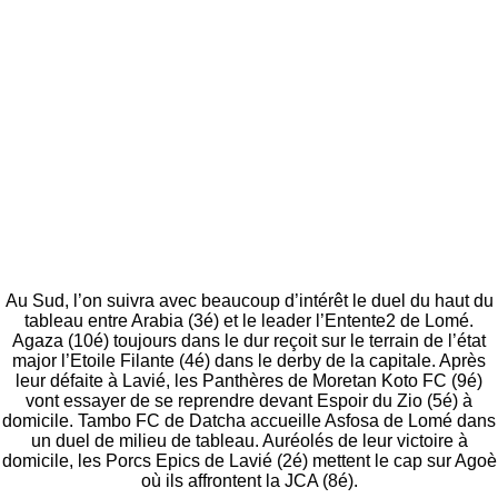
Au Sud, l’on suivra avec beaucoup d’intérêt le duel du haut du
tableau entre Arabia (3é) et le leader l’Entente2 de Lomé.
Agaza (10é) toujours dans le dur reçoit sur le terrain de l’état
major l’Etoile Filante (4é) dans le derby de la capitale. Après
leur défaite à Lavié, les Panthères de Moretan Koto FC (9é)
vont essayer de se reprendre devant Espoir du Zio (5é) à
domicile. Tambo FC de Datcha accueille Asfosa de Lomé dans
un duel de milieu de tableau. Auréolés de leur victoire à
domicile, les Porcs Epics de Lavié (2é) mettent le cap sur Agoè
où ils affrontent la JCA (8é).