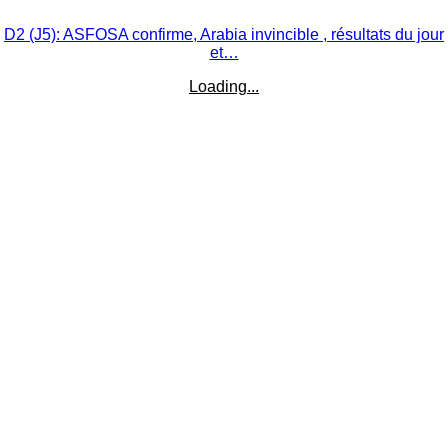
D2 (J5): ASFOSA confirme, Arabia invincible , résultats du jour
et…
Loading...