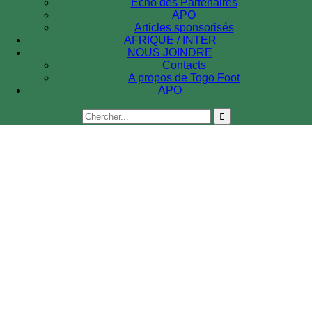
Echo des Partenaires
APO
Articles sponsorisés
AFRIQUE / INTER
NOUS JOINDRE
Contacts
A propos de Togo Foot
APO