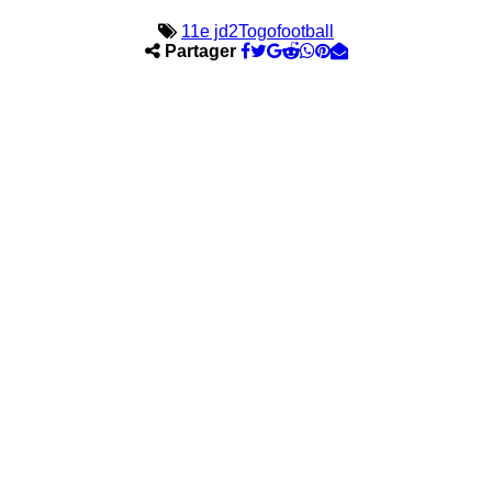
11e j
d2
Togofootball
Partager