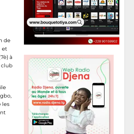
n de
 et
7è) à
 club
ile
igbo,
 les
ent