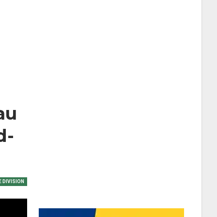
au
d-
 DIVISION