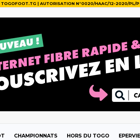
TOGOFOOT.TG | AUTORISATION N°0020/HAAC/12-2020/PL/P
OT
CHAMPIONNATS
HORS DU TOGO
EPERVI