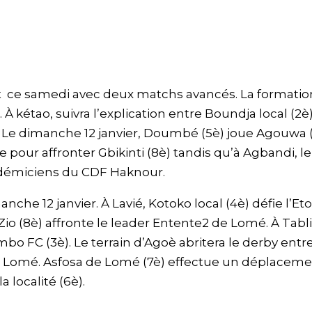
t ce samedi avec deux matchs avancés. La formatio
À kétao, suivra l’explication entre Boundja local (2è)
 Le dimanche 12 janvier, Doumbé (5è) joue Agouwa (
pour affronter Gbikinti (8è) tandis qu’à Agbandi, le
cadémiciens du CDF Haknour.
che 12 janvier. À Lavié, Kotoko local (4è) défie l’Eto
Zio (8è) affronte le leader Entente2 de Lomé. À Tabl
o FC (3è). Le terrain d’Agoè abritera le derby entre
e Lomé. Asfosa de Lomé (7è) effectue un déplacem
 localité (6è).