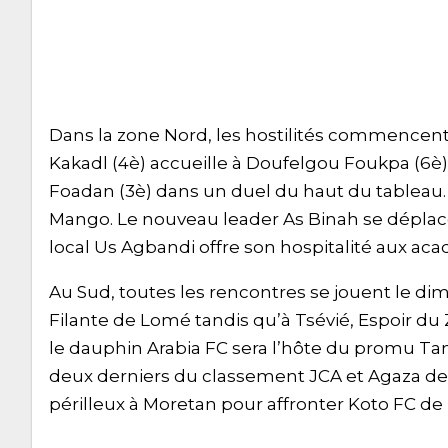
Dans la zone Nord, les hostilités commencen
Kakadl (4è) accueille à Doufelgou Foukpa (6è). 
Foadan (3è) dans un duel du haut du tableau.
Mango. Le nouveau leader As Binah se déplace 
local Us Agbandi offre son hospitalité aux a
Au Sud, toutes les rencontres se jouent le diman
Filante de Lomé tandis qu’à Tsévié, Espoir du 
le dauphin Arabia FC sera l’hôte du promu Tamb
deux derniers du classement JCA et Agaza d
périlleux à Moretan pour affronter Koto FC de la