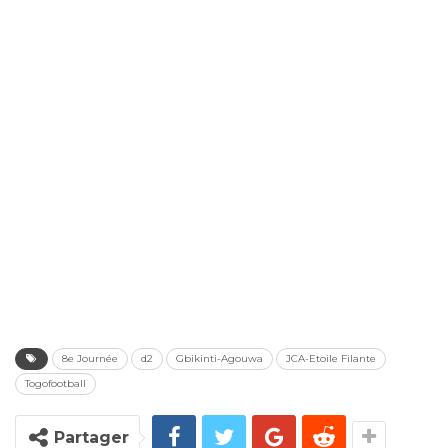
8e Journée
d2
Gbikinti-Agouwa
JCA-Etoile Filante
Togofootball
Partager