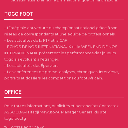
plus suivi aussi bien sur le plan national que par la diaspora.
TOGO FOOT
– L’intégrale couverture du championnat national grâce à son
réseau de correspondants et une équipe de professionnels,
– Les actualités de la FTF et la CAF
– ECHOS DE NOS INTERNATIONAUX et le WEEK END DE NOS
INTERNATIONAUX, présentent les performances des joueurs
togolais évoluant à l’étranger,
– Les actualités des Éperviers
– Les conférences de presse, analyses, chroniques, interviews,
portraits et dossiers, les compétitions du foot Africain.
OFFICE
Pour toutes informations, publicités et partenariats Contactez
ASSOGBAVI Fifadji Mawutowu Manager General du site
togofoot.tg
Tel: 00228 90 24 29 40