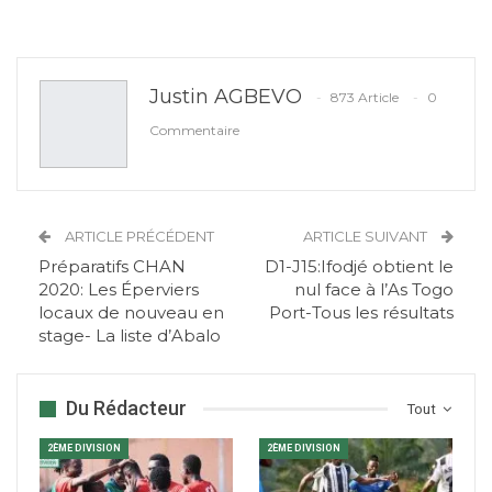
Justin AGBEVO
873 Article
0
Commentaire
ARTICLE PRÉCÉDENT
ARTICLE SUIVANT
Préparatifs CHAN
D1-J15:Ifodjé obtient le
2020: Les Éperviers
nul face à l’As Togo
locaux de nouveau en
Port-Tous les résultats
stage- La liste d’Abalo
Du Rédacteur
Tout
2ÈME DIVISION
2ÈME DIVISION