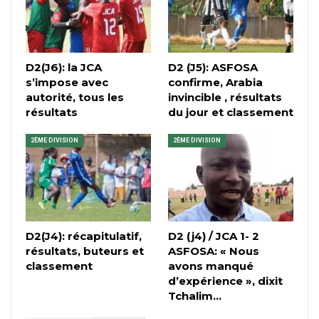
D2(J6): la JCA
D2 (J5): ASFOSA
s’impose avec
confirme, Arabia
autorité, tous les
invincible , résultats
résultats
du jour et classement
2ÈME DIVISION
2ÈME DIVISION
D2(J4): récapitulatif,
D2 (j4) / JCA 1- 2
résultats, buteurs et
ASFOSA: « Nous
classement
avons manqué
d’expérience », dixit
Tchalim…