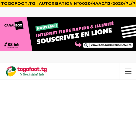
TOGOFOOT.TG | AUTORISATION N°0020/HAAC/12-2020/PL/P