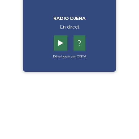
RADIO DJENA
En direct
▶️
?
Développé par OTIYA