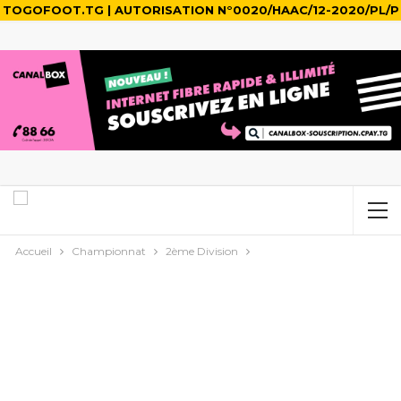
TOGOFOOT.TG | AUTORISATION N°0020/HAAC/12-2020/PL/P
Accueil
Championnat
2ème Division