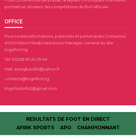
– Les conférences de presse, analyses, chroniques, interviews,
portraits et dossiers, les compétitions du foot Africain.
OFFICE
Pour toutes informations, publicités et partenariats Contactez
ASSOGBAVI Fifadji Mawutowu Manager General du site
togofoot.tg
Tel: 00228 90 24 29 40
Mail: assogbavi83@yahoo.fr
contacts@togofoot.tg
togofootinfo2@gmail.com
RESULTATS DE FOOT EN DIRECT
AFRIK SPORTS
APO
CHAMPIONNANT