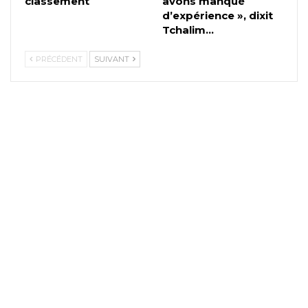
classement
avons manqué
d’expérience », dixit
Tchalim…
PRÉCÉDENT
SUIVANT