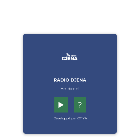
RADIO DJENA
En direct
▶️
?
Développé par OTIYA