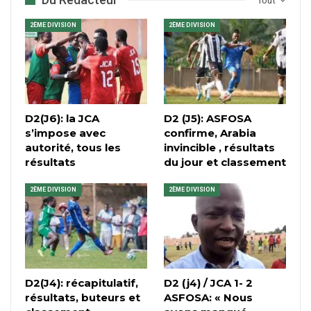
Tout
2ÈME DIVISION
2ÈME DIVISION
D2(J6): la JCA
D2 (J5): ASFOSA
s’impose avec
confirme, Arabia
autorité, tous les
invincible , résultats
résultats
du jour et classement
2ÈME DIVISION
2ÈME DIVISION
D2(J4): récapitulatif,
D2 (j4) / JCA 1- 2
résultats, buteurs et
ASFOSA: « Nous