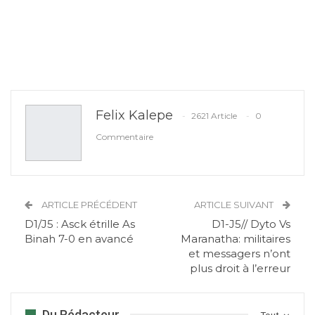
Felix Kalepe
2621 Article
0
Commentaire
ARTICLE PRÉCÉDENT
ARTICLE SUIVANT
D1/J5 : Asck étrille As
D1-J5// Dyto Vs
Binah 7-0 en avancé
Maranatha: militaires
et messagers n’ont
plus droit à l’erreur
Du Rédacteur