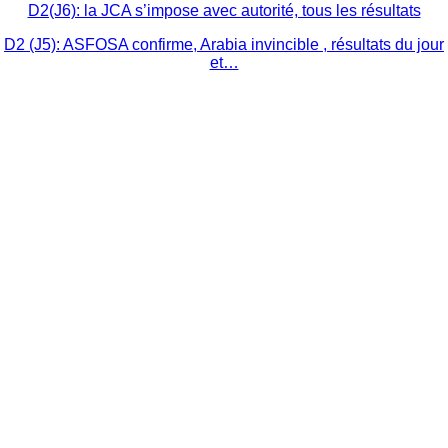
D2(J6): la JCA s’impose avec autorité, tous les résultats
D2 (J5): ASFOSA confirme, Arabia invincible , résultats du jour
et…