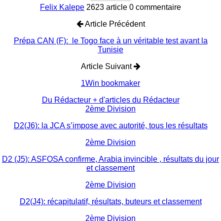
Felix Kalepe
2623 article
0 commentaire
Article Précédent
Prépa CAN (F): le Togo face à un véritable test avant la
Tunisie
Article Suivant
1Win bookmaker
Du Rédacteur
+ d'articles du Rédacteur
2ème Division
D2(J6): la JCA s’impose avec autorité, tous les résultats
2ème Division
D2 (J5): ASFOSA confirme, Arabia invincible , résultats du jour
et classement
2ème Division
D2(J4): récapitulatif, résultats, buteurs et classement
2ème Division