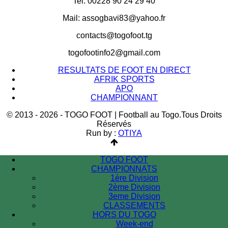
Tel: 00228 90 24 29 40
Mail: assogbavi83@yahoo.fr
contacts@togofoot.tg
togofootinfo2@gmail.com
RESULTATS DE FOOT EN DIRECT
AFRIK SPORTS
APO
CHAMPIONNANT
© 2013 - 2026 - TOGO FOOT | Football au Togo.Tous Droits
Réservés
Run by :
OTIYA
TOGO FOOT
CHAMPIONNATS
1ère Division
2ème Division
3eme Division
CLASSEMENTS
HORS DU TOGO
Week-end