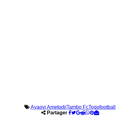
Ayaovi Ametodji
Tambo Fc
Togofootball
Partager