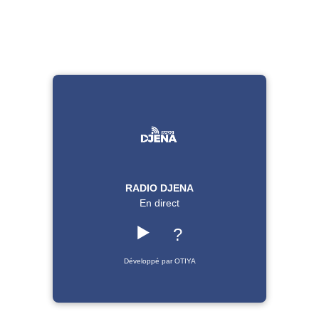
RADIO DJENA
En direct
▶️
?
Développé par OTIYA