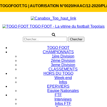
TOGOFOOT.TG | AUTORISATION N°0020/HAAC/12-2020/PL
TOGO FOOT - La vitrine du football Togolais
TOGO FOOT
CHAMPIONNATS
1ère Division
2ème Division
3eme Division
CLASSEMENTS
HORS DU TOGO
Week-end
Infos
EPERVIERS
Equipe Nationales
FTF
Interviews
Infos FTF