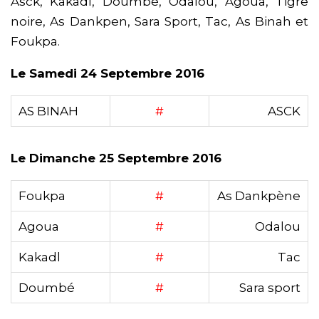
Asck, Kakadl, Doumbé, Odalou, Agoua, Tigre
noire, As Dankpen, Sara Sport, Tac, As Binah et
Foukpa.
Le Samedi 24 Septembre 2016
AS BINAH
#
ASCK
Le Dimanche 25 Septembre 2016
Foukpa
#
As Dankpène
Agoua
#
Odalou
Kakadl
#
Tac
Doumbé
#
Sara sport