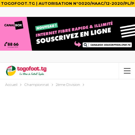
TOGOFOOT.TG | AUTORISATION N°0020/HAAC/12-2020/PL/P
Accueil
Championnat
2ème Division