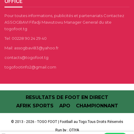
OFFICE
Pour toutes informations, publicités et partenariats Contactez
ASSOGBAVI Fifadji Mawutowu Manager General du site
togofoot.tg
Tel: 00228 90 24 29 40
Mail: assogbavi83@yahoo.fr
contacts@togofoot.tg
togofootinfo2@gmail.com
RESULTATS DE FOOT EN DIRECT
AFRIK SPORTS
APO
CHAMPIONNANT
© 2013 - 2026 - TOGO FOOT | Football au Togo.Tous Droits Réservés
Run by :
OTIYA