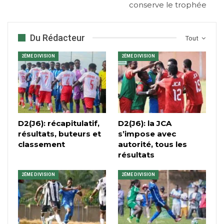
conserve le trophée
Du Rédacteur
Tout
2ÈME DIVISION
2ÈME DIVISION
D2(J6): récapitulatif,
D2(J6): la JCA
résultats, buteurs et
s’impose avec
classement
autorité, tous les
résultats
2ÈME DIVISION
2ÈME DIVISION