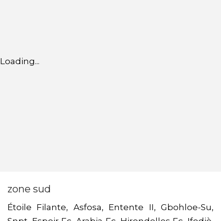
Loading...
zone sud
Étoile Filante, Asfosa, Entente II, Gbohloe-Su,
Snpt, Espoir Fc, Arabia Fc, Hirondelles Fc, Ifodjè,