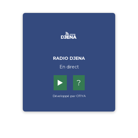
RADIO DJENA
En direct
▶️
?
Développé par OTIYA