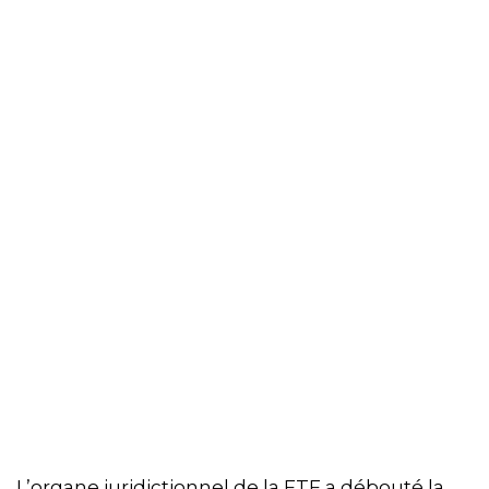
L’organe juridictionnel de la FTF a débouté la