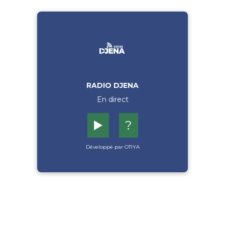
RADIO DJENA
En direct
▶️
?
Développé par OTIYA