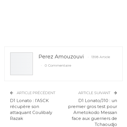
Perez Amouzouvi
1398 Article
0 Commentaire
ARTICLE PRÉCÉDENT
ARTICLE SUIVANT
D1 Lonato : l’ASCK
D1 Lonato/J10 : un
récupère son
premier gros test pour
attaquant Coulibaly
Ametokodo Messan
Razak
face aux guerriers de
Tchaoudjo