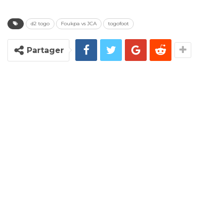
d2 togo
Foukpa vs JCA
togofoot
Partager