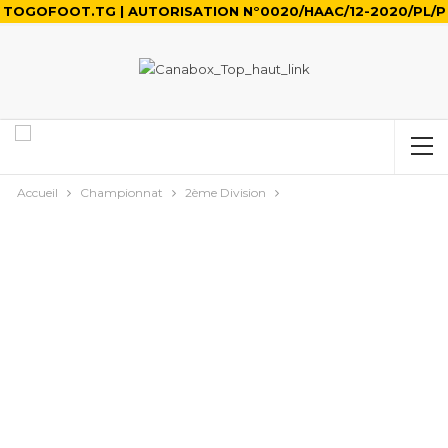
TOGOFOOT.TG | AUTORISATION N°0020/HAAC/12-2020/PL/P
Accueil
Championnat
2ème Division