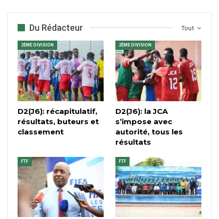
Du Rédacteur
Tout
2ÈME DIVISION
2ÈME DIVISION
D2(J6): récapitulatif,
D2(J6): la JCA
résultats, buteurs et
s’impose avec
classement
autorité, tous les
résultats
FTF
FTF