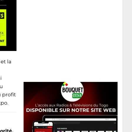
et la
i
du
 profit
kpo.
orité,