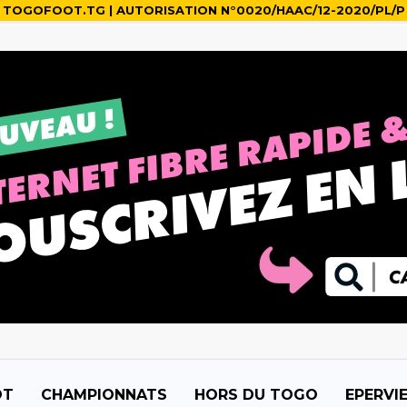
TOGOFOOT.TG | AUTORISATION N°0020/HAAC/12-2020/PL/P
OT
CHAMPIONNATS
HORS DU TOGO
EPERVI