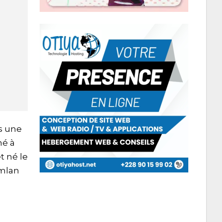
s une
né à
t né le
omlan