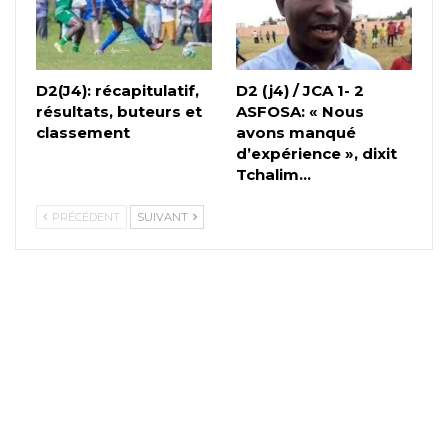
D2(J4): récapitulatif,
D2 (j4) / JCA 1- 2
résultats, buteurs et
ASFOSA: « Nous
classement
avons manqué
d’expérience », dixit
Tchalim…
PRÉCÉDENT
SUIVANT