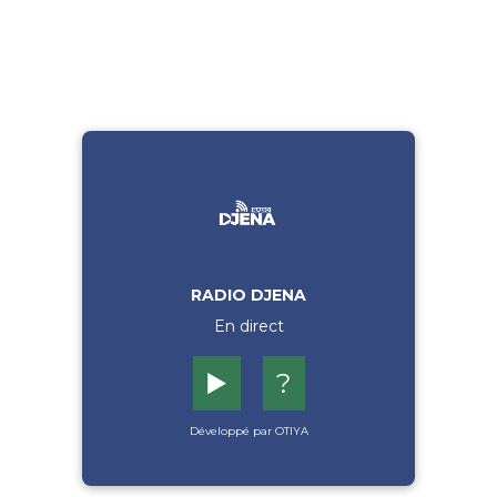
RADIO DJENA
En direct
▶️
?
Développé par OTIYA