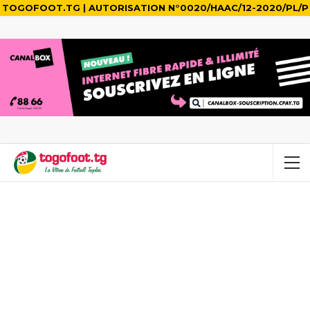
TOGOFOOT.TG | AUTORISATION N°0020/HAAC/12-2020/PL/P