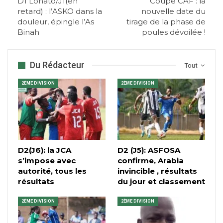
D1 Lonato/J1(en
Coupe CAF : la
retard) : l’ASKO dans la
nouvelle date du
douleur, épingle l’As
tirage de la phase de
Binah
poules dévoilée !
Du Rédacteur
Tout
2ÈME DIVISION
2ÈME DIVISION
D2(J6): la JCA
D2 (J5): ASFOSA
s’impose avec
confirme, Arabia
autorité, tous les
invincible , résultats
résultats
du jour et classement
2ÈME DIVISION
2ÈME DIVISION