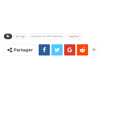
d2 togo
Gbikinti vs CDF Haknour
togofoot
Partager