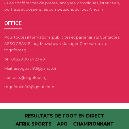
– Les conférences de presse, analyses, chroniques, interviews,
portraits et dossiers, les compétitions du foot Africain.
OFFICE
Pour toutes informations, publicités et partenariats Contactez
ASSOGBAVI Fifadji Mawutowu Manager General du site
togofoot.tg
Tel: 00228 90 24 29 40
Mail: assogbavi83@yahoo.fr
contacts@togofoot.tg
togofootinfo2@gmail.com
RESULTATS DE FOOT EN DIRECT
AFRIK SPORTS
APO
CHAMPIONNANT