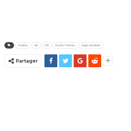
Arabia
d2
D3
Etoile Filante
togo football
Partager