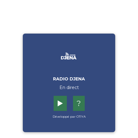
RADIO DJENA
En direct
▶️
?
Développé par OTIYA