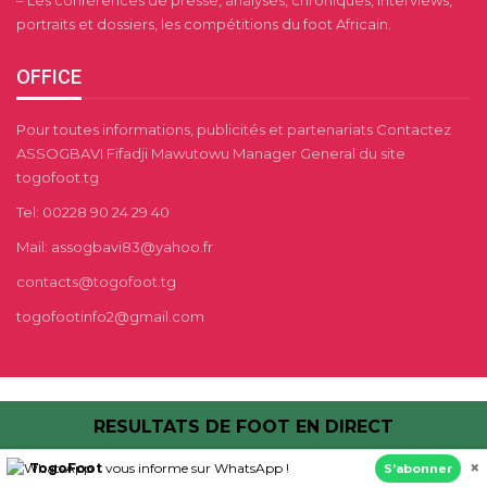
– Les conférences de presse, analyses, chroniques, interviews,
portraits et dossiers, les compétitions du foot Africain.
OFFICE
Pour toutes informations, publicités et partenariats Contactez
ASSOGBAVI Fifadji Mawutowu Manager General du site
togofoot.tg
Tel: 00228 90 24 29 40
Mail: assogbavi83@yahoo.fr
contacts@togofoot.tg
togofootinfo2@gmail.com
RESULTATS DE FOOT EN DIRECT
AFRIK SPORTS
APO
CHAMPIONNANT
×
TogoFoot
vous informe sur WhatsApp !
S’abonner