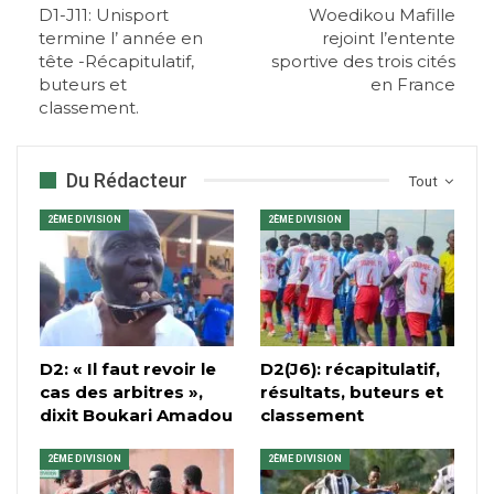
D1-J11: Unisport
Woedikou Mafille
termine l’ année en
rejoint l’entente
tête -Récapitulatif,
sportive des trois cités
buteurs et
en France
classement.
Du Rédacteur
Tout
2ÈME DIVISION
2ÈME DIVISION
D2: « Il faut revoir le
D2(J6): récapitulatif,
cas des arbitres »,
résultats, buteurs et
dixit Boukari Amadou
classement
2ÈME DIVISION
2ÈME DIVISION