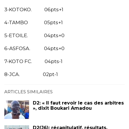
3-KOTOKO. 06pts+1
4-TAMBO 05pts+1
5-ETOILE. 04pts+0
6-ASFOSA. 04pts+0
7-KOTO FC. 04pts-1
8-JCA. 02pt-1
ARTICLES SIMILAIRES
D2: « Il faut revoir le cas des arbitres
», dixit Boukari Amadou
D2(J6): récapitulatif, résultats,