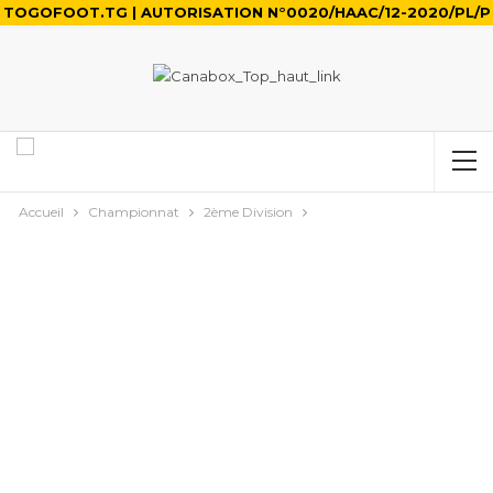
TOGOFOOT.TG | AUTORISATION N°0020/HAAC/12-2020/PL/P
Accueil
Championnat
2ème Division