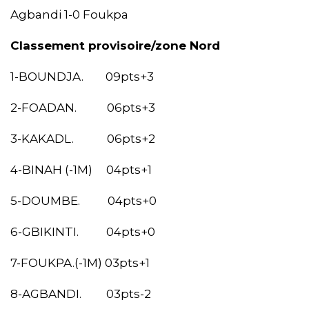
Agbandi 1-0 Foukpa
Classement provisoire/zone Nord
1-BOUNDJA. 09pts+3
2-FOADAN. 06pts+3
3-KAKADL. 06pts+2
4-BINAH (-1M) 04pts+1
5-DOUMBE. 04pts+0
6-GBIKINTI. 04pts+0
7-FOUKPA.(-1M) 03pts+1
8-AGBANDI. 03pts-2