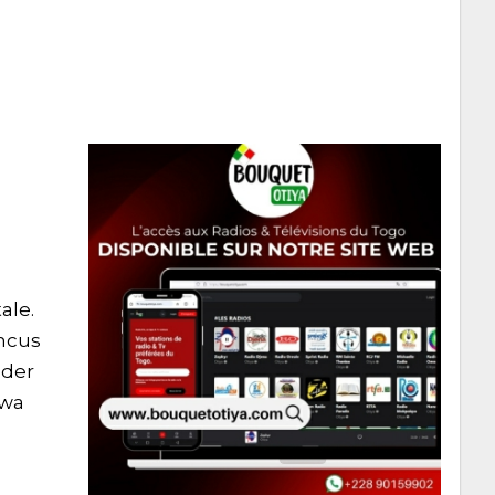
ale.
incus
ader
uwa