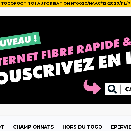
TOGOFOOT.TG | AUTORISATION N°0020/HAAC/12-2020/PL/P
OT
CHAMPIONNATS
HORS DU TOGO
EPERVI