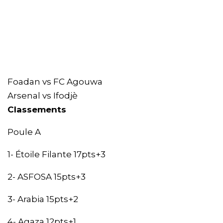
Foadan vs FC Agouwa
Arsenal vs Ifodjè
Classements
Poule A
1- Étoile Filante 17pts+3
2- ASFOSA 15pts+3
3- Arabia 15pts+2
4- Agaza 12pts+1