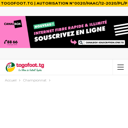
TOGOFOOT.TG | AUTORISATION N°0020/HAAC/12-2020/PL/P
Accueil
Championnat