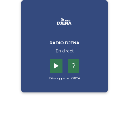
RADIO DJENA
En direct
▶️
?
Développé par OTIYA