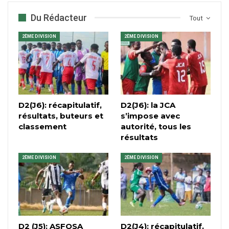
Du Rédacteur
Tout
2ÈME DIVISION
2ÈME DIVISION
D2(J6): récapitulatif,
D2(J6): la JCA
résultats, buteurs et
s’impose avec
classement
autorité, tous les
résultats
2ÈME DIVISION
2ÈME DIVISION
D2 (J5): ASFOSA
D2(J4): récapitulatif,