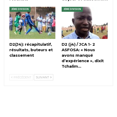
2ÈME DIVISION
2ÈME DIVISION
D2(J4): récapitulatif,
D2 (j4) / JCA 1- 2
résultats, buteurs et
ASFOSA: « Nous
classement
avons manqué
d’expérience », dixit
Tchalim…
PRÉCÉDENT
SUIVANT