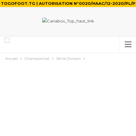
TOGOFOOT.TG | AUTORISATION N°0020/HAAC/12-2020/PL/P
Accueil
Championnat
2ème Division