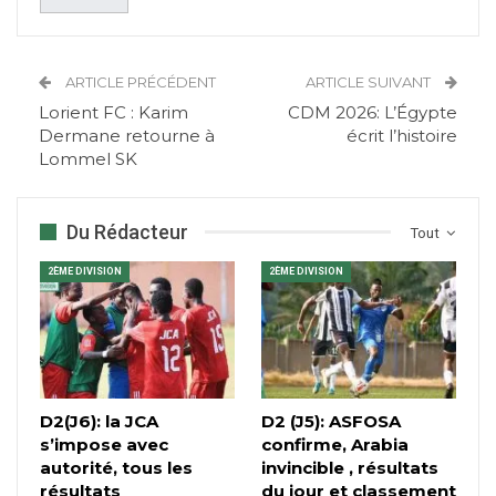
ARTICLE PRÉCÉDENT
ARTICLE SUIVANT
Lorient FC : Karim
CDM 2026: L’Égypte
Dermane retourne à
écrit l’histoire
Lommel SK
Du Rédacteur
Tout
2ÈME DIVISION
2ÈME DIVISION
D2(J6): la JCA
D2 (J5): ASFOSA
s’impose avec
confirme, Arabia
autorité, tous les
invincible , résultats
résultats
du jour et classement