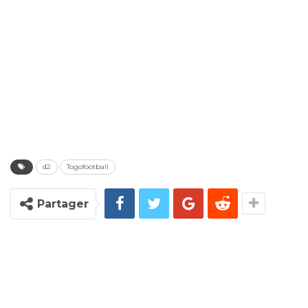
d2
Togofootball
Partager