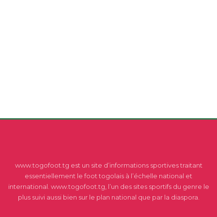
www.togofoot.tg est un site d’informations sportives traitant
essentiellement le foot togolais à l’échelle national et
international. www.togofoot.tg, l’un des sites sportifs du genre le
plus suivi aussi bien sur le plan national que par la diaspora.