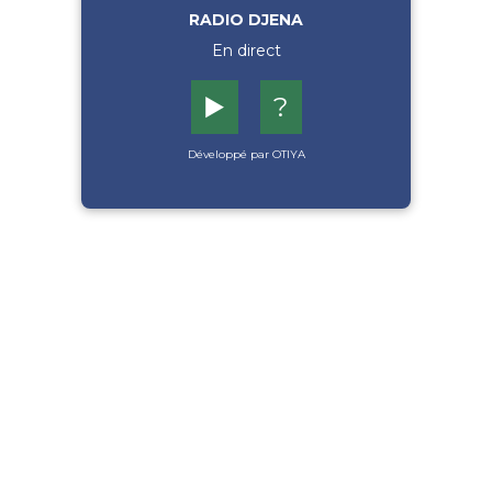
RADIO DJENA
En direct
▶️
?
Développé par OTIYA