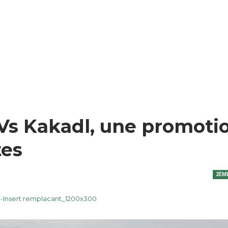
 Vs Kakadl, une promoti
tes
2ÈME