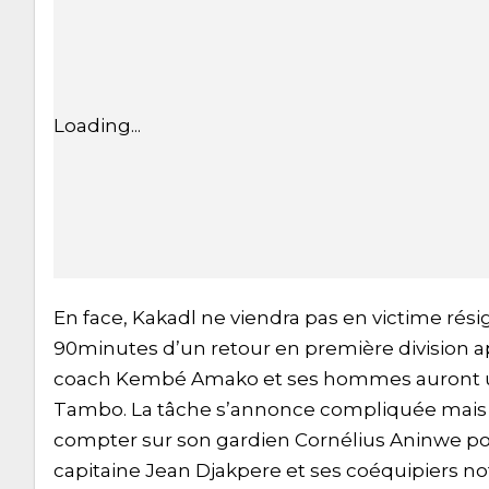
Loading...
En face, Kakadl ne viendra pas en victime rés
90minutes d’un retour en première division a
coach Kembé Amako et ses hommes auront un s
Tambo. La tâche s’annonce compliquée mais p
compter sur son gardien Cornélius Aninwe pou
capitaine Jean Djakpere et ses coéquipiers n