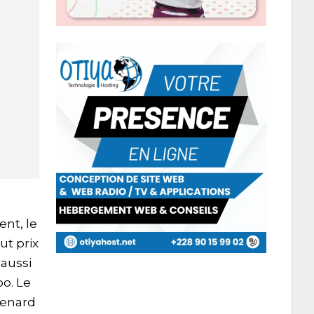
nt, le
ut prix
aussi
o. Le
renard