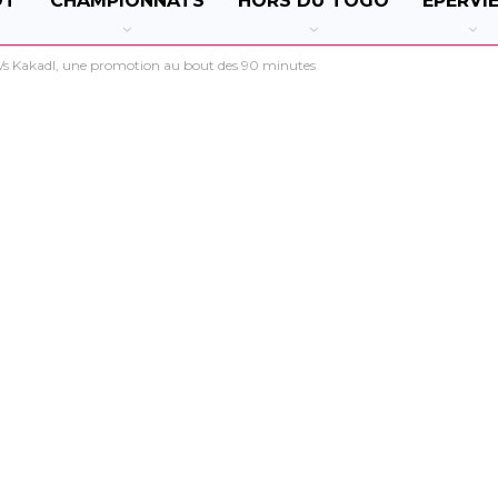
OT
CHAMPIONNATS
HORS DU TOGO
EPERVI
Vs Kakadl, une promotion au bout des 90 minutes