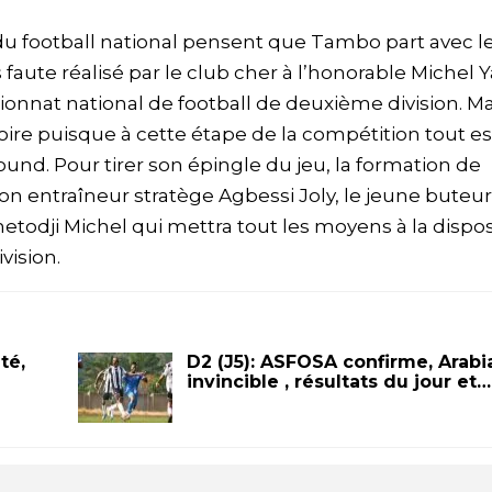
du football national pensent que Tambo part avec l
faute réalisé par le club cher à l’honorable Michel Y
onnat national de football de deuxième division. Ma
oire puisque à cette étape de la compétition tout es
ound. Pour tirer son épingle du jeu, la formation de
 entraîneur stratège Agbessi Joly, le jeune buteur
todji Michel qui mettra tout les moyens à la dispos
vision.
té,
D2 (J5): ASFOSA confirme, Arabi
invincible , résultats du jour et…