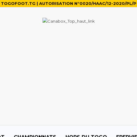
TOGOFOOT.TG | AUTORISATION N°0020/HAAC/12-2020/PL/P