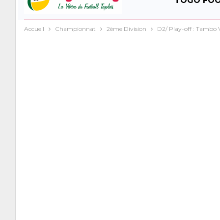
TOGO FO
Accueil
Championnat
2ème Division
D2/ Play-off : Tambo 