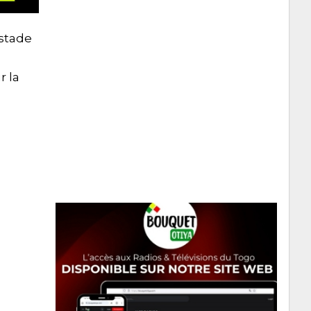
 stade
r la