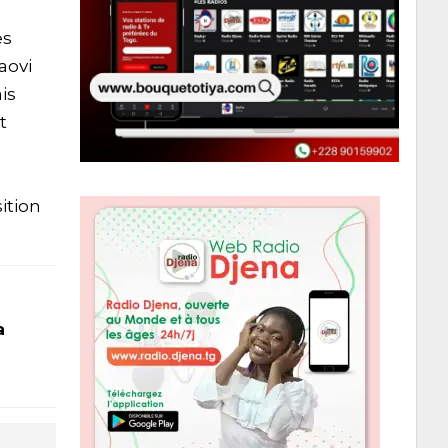
es
aovi
is
t
ition
a