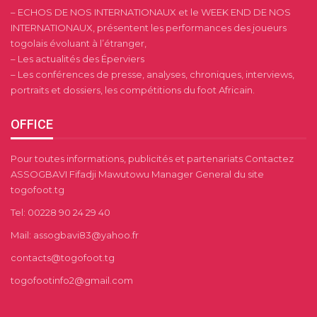
– ECHOS DE NOS INTERNATIONAUX et le WEEK END DE NOS
INTERNATIONAUX, présentent les performances des joueurs
togolais évoluant à l’étranger,
– Les actualités des Éperviers
– Les conférences de presse, analyses, chroniques, interviews,
portraits et dossiers, les compétitions du foot Africain.
OFFICE
Pour toutes informations, publicités et partenariats Contactez
ASSOGBAVI Fifadji Mawutowu Manager General du site
togofoot.tg
Tel: 00228 90 24 29 40
Mail: assogbavi83@yahoo.fr
contacts@togofoot.tg
togofootinfo2@gmail.com