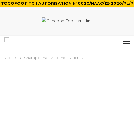
TOGOFOOT.TG | AUTORISATION N°0020/HAAC/12-2020/PL/P
Accueil
Championnat
2ème Division