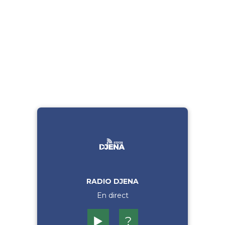
RADIO DJENA
En direct
▶️
?