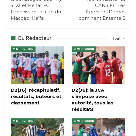
Silva et Beitar FC
CAN ( F) : Les
franchissent le cap du
Éperviers Dames
Maccabi Haïfa
dominent Entente 2
Du Rédacteur
Tout
2ÈME DIVISION
2ÈME DIVISION
D2(J6): récapitulatif,
D2(J6): la JCA
résultats, buteurs et
s’impose avec
classement
autorité, tous les
résultats
2ÈME DIVISION
2ÈME DIVISION