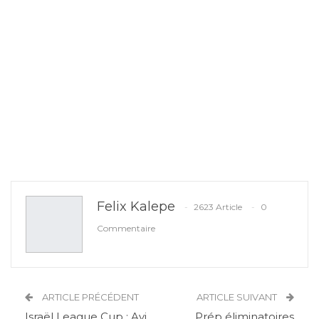
Felix Kalepe
2623 Article
0
Commentaire
ARTICLE PRÉCÉDENT
ARTICLE SUIVANT
Israël League Cup : Ayi
Prép éliminatoires