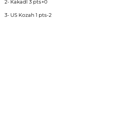
2- Kakadl 3 pts+0
3- US Kozah 1 pts-2