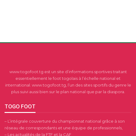
www.togofoot.tg est un site d’informations sportives traitant
essentiellement le foot togolais à l’échelle national et
international. www.togofoot.tg, l’un des sites sportifs du genre le
plus suivi aussi bien sur le plan national que par la diaspora.
TOGO FOOT
– L’intégrale couverture du championnat national grâce à son
réseau de correspondants et une équipe de professionnels,
– Les actualités de la FTF et la CAF