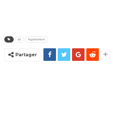
d2
Togofootball
Partager