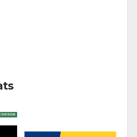
ats
 DIVISION