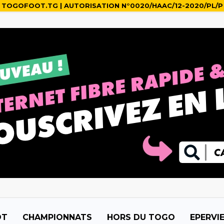
TOGOFOOT.TG | AUTORISATION N°0020/HAAC/12-2020/PL/P
OT
CHAMPIONNATS
HORS DU TOGO
EPERVI