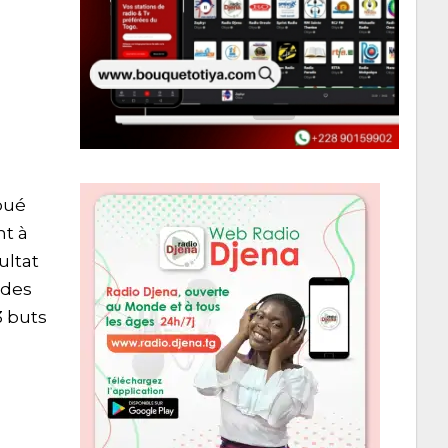
oué
nt à
ultat
 des
3 buts