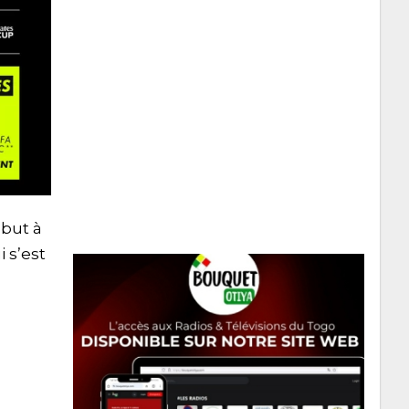
 but à
 s’est