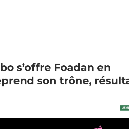
mbo s’offre Foadan en
prend son trône, résult
2ÈME