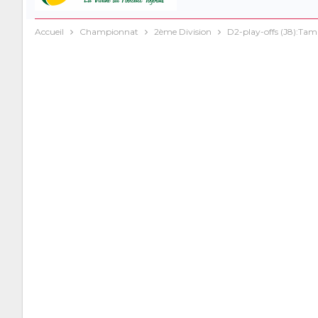
Accueil
Championnat
2ème Division
D2-play-offs (J8):Tamb