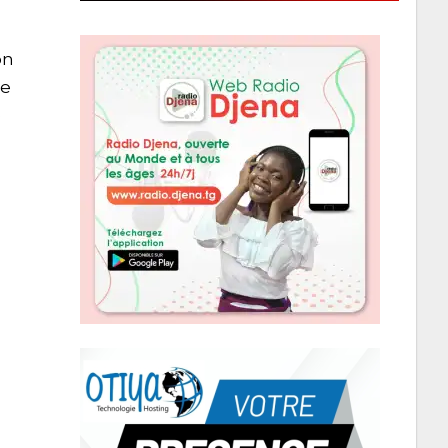
on
te
e