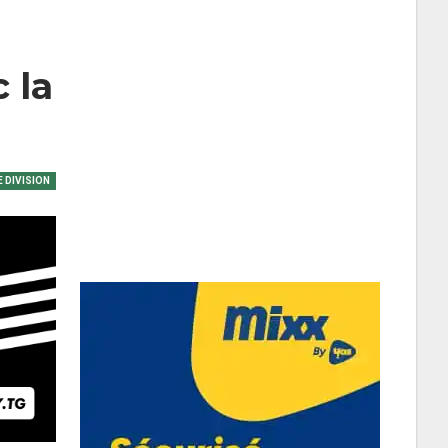
 la
 DIVISION