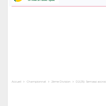
Accueil
Championnat
2ème Division
D2(J5): Semassi accroc