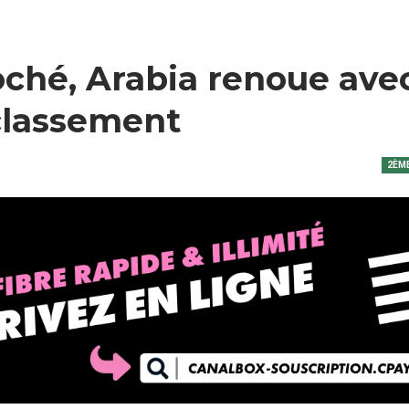
oché, Arabia renoue avec
 classement
2ÈME