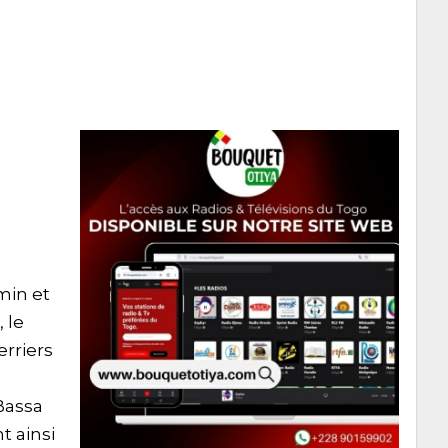
min et
 le
erriers
Bassa
t ainsi