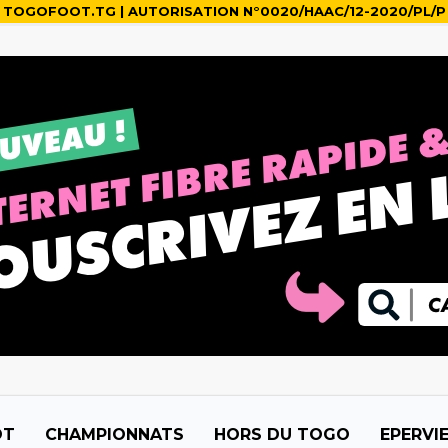
TOGOFOOT.TG | AUTORISATION N°0020/HAAC/12-2020/PL/P
OT
CHAMPIONNATS
HORS DU TOGO
EPERVI