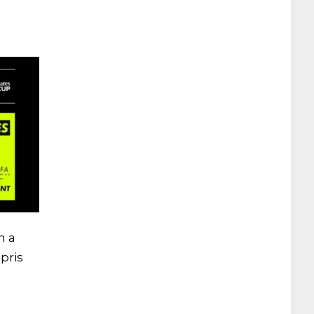
n a
pris