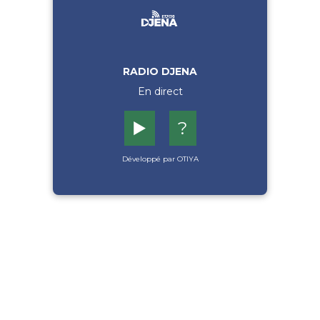
RADIO DJENA
En direct
▶️
?
Développé par OTIYA