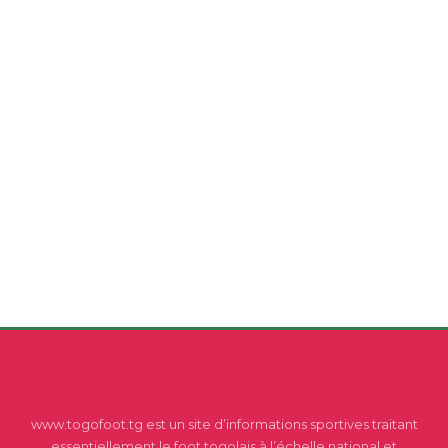
www.togofoot.tg est un site d’informations sportives traitant
essentiellement le foot togolais à l’échelle national et