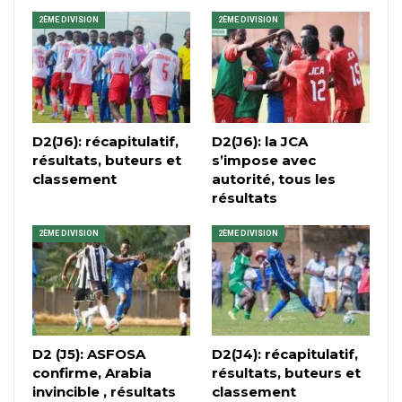
2ÈME DIVISION
2ÈME DIVISION
D2(J6): récapitulatif,
D2(J6): la JCA
résultats, buteurs et
s’impose avec
classement
autorité, tous les
résultats
2ÈME DIVISION
2ÈME DIVISION
D2 (J5): ASFOSA
D2(J4): récapitulatif,
confirme, Arabia
résultats, buteurs et
invincible , résultats
classement