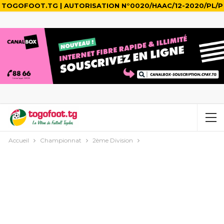
TOGOFOOT.TG | AUTORISATION N°0020/HAAC/12-2020/PL/P
Accueil
Championnat
2ème Division