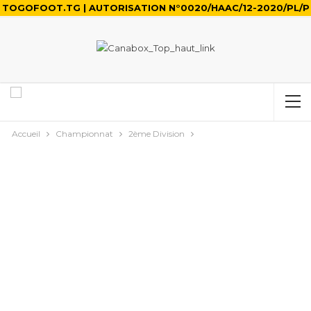
TOGOFOOT.TG | AUTORISATION N°0020/HAAC/12-2020/PL/P
Accueil
Championnat
2ème Division