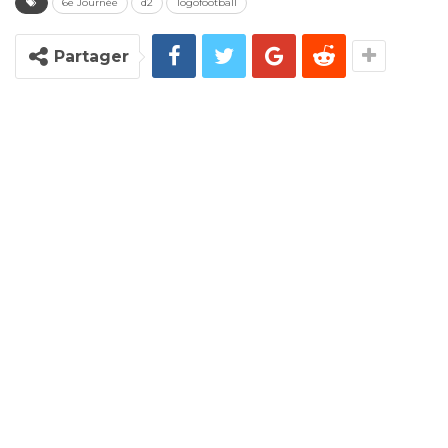
6e Journée
d2
Togofootball
Partager