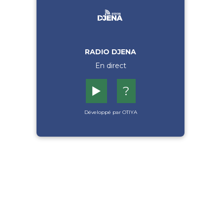
RADIO DJENA
En direct
▶️
?
Développé par OTIYA