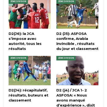
2ÈME DIVISION
2ÈME DIVISION
D2(J6): la JCA
D2 (J5): ASFOSA
s’impose avec
confirme, Arabia
autorité, tous les
invincible , résultats
résultats
du jour et classement
2ÈME DIVISION
2ÈME DIVISION
D2(J4): récapitulatif,
D2 (j4) / JCA 1- 2
résultats, buteurs et
ASFOSA: « Nous
classement
avons manqué
d’expérience », dixit