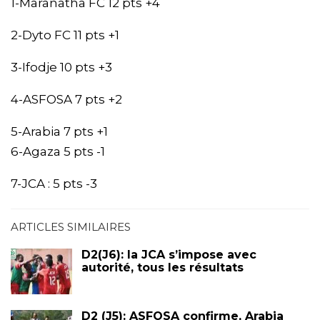
1-Maranatha FC 12 pts +4
2-Dyto FC 11 pts +1
3-Ifodje 10 pts +3
4-ASFOSA 7 pts +2
5-Arabia 7 pts +1
6-Agaza 5 pts -1
7-JCA : 5 pts -3
ARTICLES SIMILAIRES
D2(J6): la JCA s’impose avec
autorité, tous les résultats
D2 (J5): ASFOSA confirme, Arabia