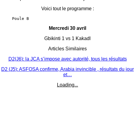
Voici tout le programme :
     Poule B 
Mercredi 30 avril
Gbikinti 1 vs 1 Kakadl
Articles Similaires
D2(J6): la JCA s’impose avec autorité, tous les résultats
D2 (J5): ASFOSA confirme, Arabia invincible , résultats du jour
et…
Loading...