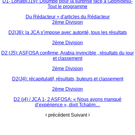
D1- Lonato(J19): Doumbé pour la surprise face à Gbohloesu-
Tout le programme
Du Rédacteur
+ d'articles du Rédacteur
2ème Division
D2(J6): la JCA s’impose avec autorité, tous les résultats
2ème Division
D2 (J5): ASFOSA confirme, Arabia invincible , résultats du jour
et classement
2ème Division
D2(J4): récapitulatif, résultats, buteurs et classement
2ème Division
D2 (j4) / JCA 1- 2 ASFOSA: « Nous avons manqué
d’expérience », dixit Tchalim…
précédent
Suivant