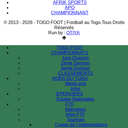
AFRIK SPORTS
APO
CHAMPIONNANT
© 2013 - 2026 - TOGO FOOT | Football au Togo.Tous Droits
Réservés
Run by :
OTIYA
TOGO FOOT
CHAMPIONNATS
1ère Division
2ème Division
3eme Division
CLASSEMENTS
HORS DU TOGO
Week-end
Infos
EPERVIERS
Equipe Nationales
FTF
Interviews
Infos FTF
Tournois
Coupe de l’indépendance