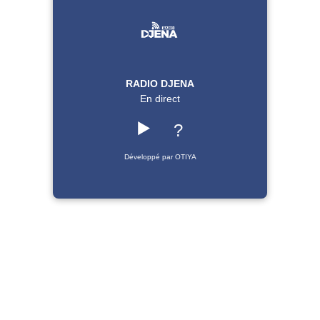
RADIO DJENA
En direct
▶️
?
Développé par OTIYA