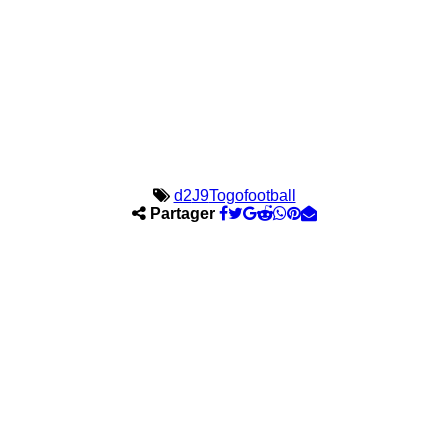
d2
J9
Togofootball
Partager