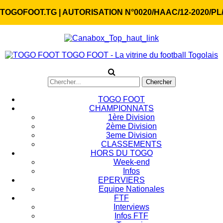
TOGOFOOT.TG | AUTORISATION N°0020/HAAC/12-2020/PL
TOGO FOOT - La vitrine du football Togolais
TOGO FOOT
CHAMPIONNATS
1ère Division
2ème Division
3eme Division
CLASSEMENTS
HORS DU TOGO
Week-end
Infos
EPERVIERS
Equipe Nationales
FTF
Interviews
Infos FTF