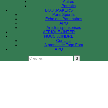
Autres
Portraits
BOOKMAKERS
Paris Sportifs
Echo des Partenaires
APO
Articles sponsorisés
AFRIQUE / INTER
NOUS JOINDRE
Contacts
A propos de Togo Foot
APO