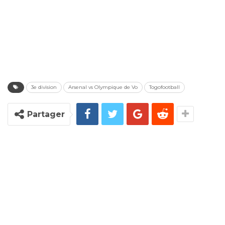
3e division
Arsenal vs Olympique de Vo
Togofootball
Partager