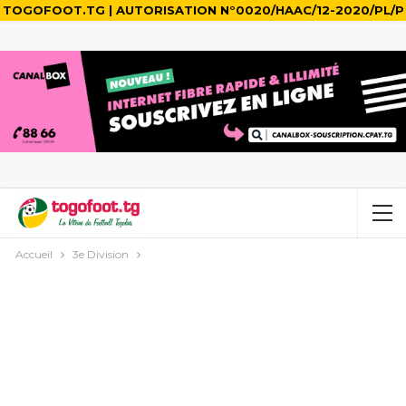
TOGOFOOT.TG | AUTORISATION N°0020/HAAC/12-2020/PL/P
Accueil
3e Division