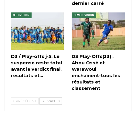
dernier carré
3E DIVISION
3ÈME DIVISION
D3 / Play-offs j-5: Le
D3 Play-Offs(J3) :
suspense reste total
Abou Ossé et
avant le verdict final,
Warawoul
resultats et…
enchaînent-tous les
résultats et
classement
PRÉCÉDENT
SUIVANT