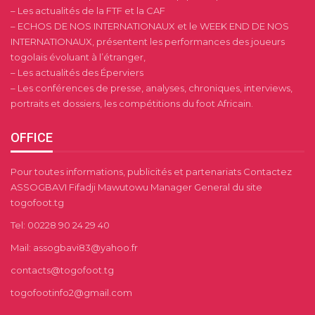
– Les actualités de la FTF et la CAF
– ECHOS DE NOS INTERNATIONAUX et le WEEK END DE NOS
INTERNATIONAUX, présentent les performances des joueurs
togolais évoluant à l’étranger,
– Les actualités des Éperviers
– Les conférences de presse, analyses, chroniques, interviews,
portraits et dossiers, les compétitions du foot Africain.
OFFICE
Pour toutes informations, publicités et partenariats Contactez
ASSOGBAVI Fifadji Mawutowu Manager General du site
togofoot.tg
Tel: 00228 90 24 29 40
Mail: assogbavi83@yahoo.fr
contacts@togofoot.tg
togofootinfo2@gmail.com