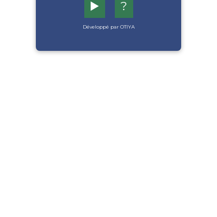
▶️
?
Développé par OTIYA