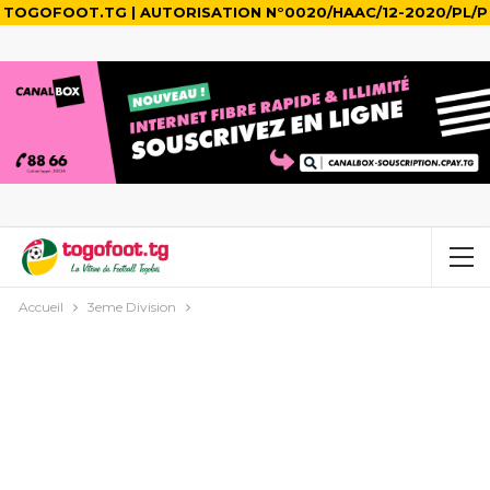
TOGOFOOT.TG | AUTORISATION N°0020/HAAC/12-2020/PL/P
Accueil
3eme Division