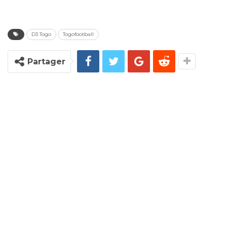
D3 Togo
Togofootball
Partager