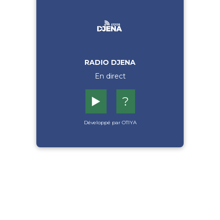
RADIO DJENA
En direct
▶️
?
Développé par OTIYA