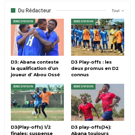
Du Rédacteur
Tout
3EME DIVISION
3EME DIVISION
D3: Abana conteste
D3 Play-offs : les
la qualification d’un
deux promus en D2
joueur d’ Abou Ossé
connus
3EME DIVISION
3EME DIVISION
D3(Play-offs) 1/2
D3 play-offs(J4):
finales: suspense
Abana toujours