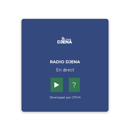
RADIO DJENA
En direct
▶️
?
Développé par OTIYA