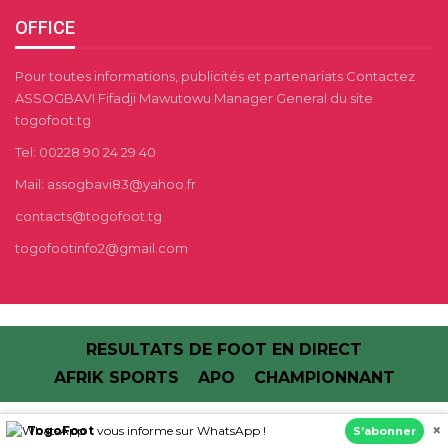
OFFICE
Pour toutes informations, publicités et partenariats Contactez
ASSOGBAVI Fifadji Mawutowu Manager General du site
togofoot.tg
Tel: 00228 90 24 29 40
Mail: assogbavi83@yahoo.fr
contacts@togofoot.tg
togofootinfo2@gmail.com
RESULTATS DE FOOT EN DIRECT
AFRIK SPORTS
APO
CHAMPIONNANT
×
TogoFoot
vous informe sur WhatsApp !
© 2013 - 2026 - TOGO FOOT | Football au Togo.Tous Droits Réservés
S’abonner