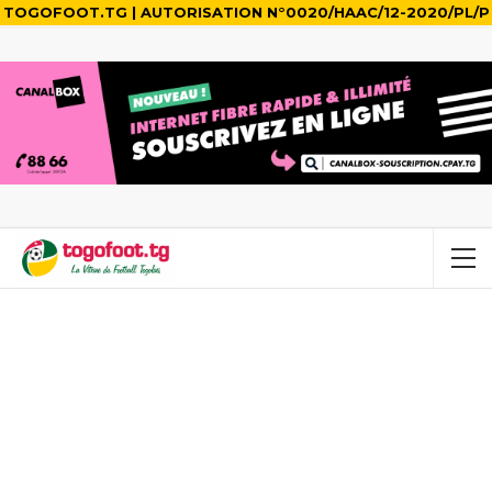
TOGOFOOT.TG | AUTORISATION N°0020/HAAC/12-2020/PL/P