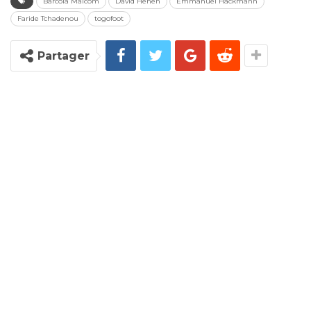
Barcola Malcom
David Henen
Emmanuel Hackmann
Faride Tchadenou
togofoot
Partager