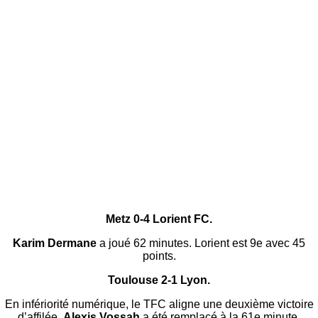
Metz 0-4 Lorient FC.
Karim Dermane
a joué 62 minutes. Lorient est 9e avec 45
points.
Toulouse 2-1 Lyon.
En infériorité numérique, le TFC aligne une deuxième victoire
d’affilée.
Alexis Vossah
a été remplacé à la 61e minute.