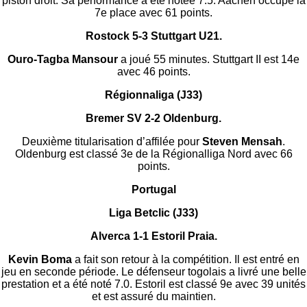
piston droit. Sa performance a été notée 7.5. Aachen occupe la
7e place avec 61 points.
Rostock 5-3 Stuttgart U21.
Ouro-Tagba Mansour
a joué 55 minutes. Stuttgart II est 14e
avec 46 points.
Régionnaliga (J33)
Bremer SV 2-2 Oldenburg.
Deuxième titularisation d’affilée pour
Steven Mensah
.
Oldenburg est classé 3e de la Régionalliga Nord avec 66
points.
Portugal
Liga Betclic (J33)
Alverca 1-1 Estoril Praia.
Kevin Boma
a fait son retour à la compétition. Il est entré en
jeu en seconde période. Le défenseur togolais a livré une belle
prestation et a été noté 7.0. Estoril est classé 9e avec 39 unités
et est assuré du maintien.