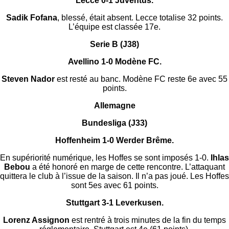
Lecce 0-1 Juventus.
Sadik Fofana
, blessé, était absent. Lecce totalise 32 points.
L’équipe est classée 17e.
Serie B (J38)
Avellino 1-0 Modène FC.
Steven Nador
est resté au banc. Modène FC reste 6e avec 55
points.
Allemagne
Bundesliga (J33)
Hoffenheim 1-0 Werder Brême.
En supériorité numérique, les Hoffes se sont imposés 1-0.
Ihlas
Bebou
a été honoré en marge de cette rencontre. L’attaquant
quittera le club à l’issue de la saison. Il n’a pas joué. Les Hoffes
sont 5es avec 61 points.
Stuttgart 3-1 Leverkusen.
Lorenz Assignon
est rentré à trois minutes de la fin du temps