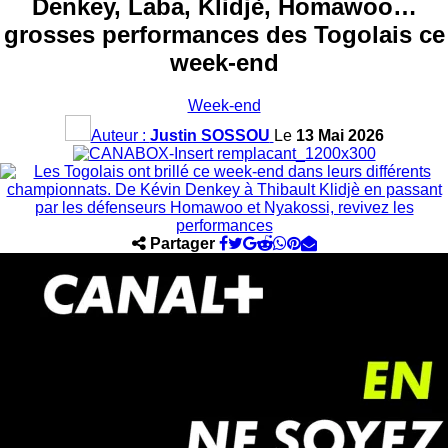
Denkey, Laba, Klidjè, Homawoo…
grosses performances des Togolais ce
week-end
Week-end
Auteur :
Justin SOSSOU
Le
13 Mai 2026
Partager