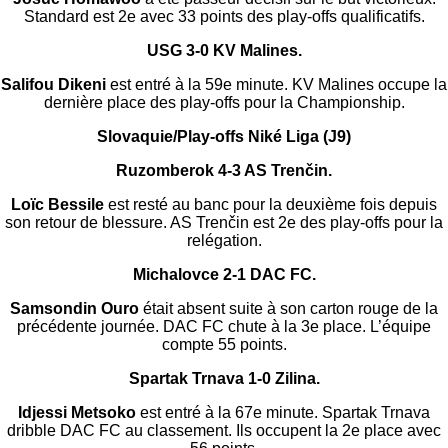
Standard est 2e avec 33 points des play-offs qualificatifs.
USG 3-0 KV Malines.
Salifou Dikeni
est entré à la 59e minute. KV Malines occupe la
dernière place des play-offs pour la Championship.
Slovaquie/Play-offs Niké Liga (J9)
Ruzomberok 4-3 AS Trenčin.
Loïc Bessile
est resté au banc pour la deuxième fois depuis
son retour de blessure. AS Trenčin est 2e des play-offs pour la
relégation.
Michalovce 2-1 DAC FC.
Samsondin Ouro
était absent suite à son carton rouge de la
précédente journée. DAC FC chute à la 3e place. L’équipe
compte 55 points.
Spartak Trnava 1-0 Zilina.
Idjessi Metsoko
est entré à la 67e minute. Spartak Trnava
dribble DAC FC au classement. Ils occupent la 2e place avec