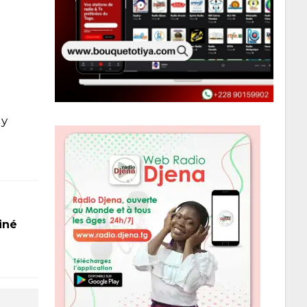
uy
s
iné