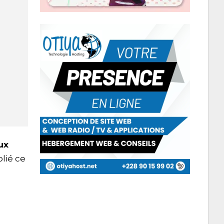
ux
lié ce