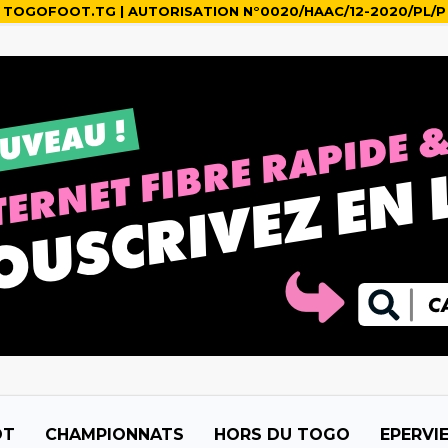
TOGOFOOT.TG | AUTORISATION N°0020/HAAC/12-2020/PL/P
OT
CHAMPIONNATS
HORS DU TOGO
EPERVI