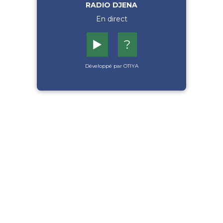
RADIO DJENA
En direct
▶️
?
Développé par OTIYA