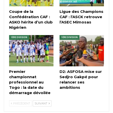
Coupe de la
Ligue des Champions
Confédération CAF :
CAF : l’ASCK retrouve
ASKO hérite d’un club
l’ASEC Mimosas
Nigérien
1ÈRE DIVISION
1ÈRE DIVISION
Premier
D2: ASFOSA mise sur
championnat
Sedjro Gakpé pour
professionnel au
relancer ses
Togo : la date du
ambitions
démarrage dévoilée
PRÉCÉDENT
SUIVANT