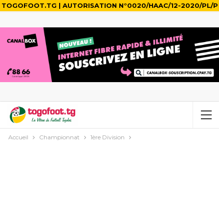
TOGOFOOT.TG | AUTORISATION N°0020/HAAC/12-2020/PL/P
Accueil
Championnat
1ère Division