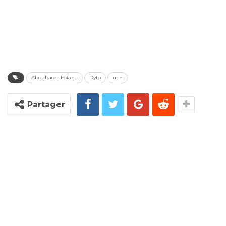
Aboubacar Fofana
Dyto
une
Partager