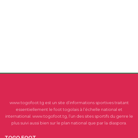
www.togofoot.tg est un site d’informations sportives traitant
essentiellement le foot togolais à l’échelle national et
international. www.togofoot.tg, l’un des sites sportifs du genre le
plus suivi aussi bien sur le plan national que par la diaspora.
TOGO FOOT