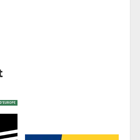
t
 D'EUROPE