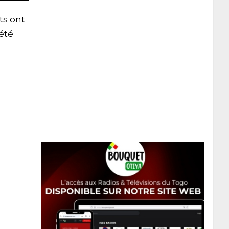
ts ont
 été