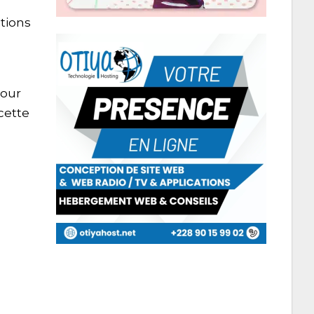
a
tions
pour
 cette