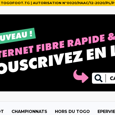
TOGOFOOT.TG | AUTORISATION N°0020/HAAC/12-2020/PL/P
OT
CHAMPIONNATS
HORS DU TOGO
EPERVI