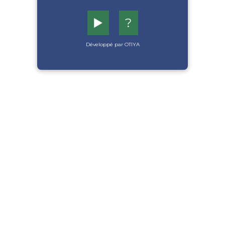
▶️
?
Développé par OTIYA