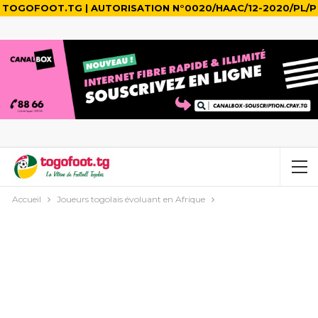
TOGOFOOT.TG | AUTORISATION N°0020/HAAC/12-2020/PL/P
Accueil
Joueurs togolais évoluant en Afrique