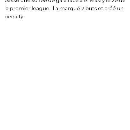
passé une soirée de gala face à Al Masry le 2e de
la premier league. Il a marqué 2 buts et créé un
penalty.