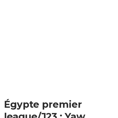
Égypte premier
league/J23 : Yaw