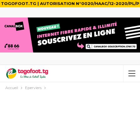
TOGOFOOT.TG | AUTORISATION N°0020/HAAC/12-2020/PL/P
Accueil
Eperviers