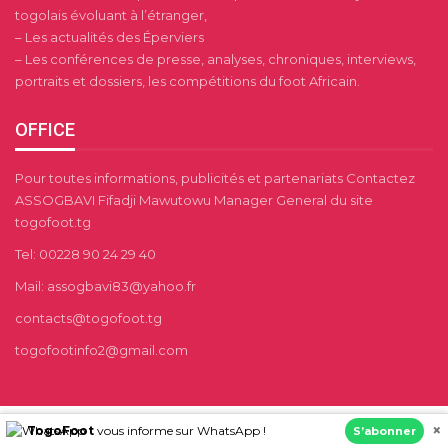
togolais évoluant à l’étranger,
– Les actualités des Éperviers
– Les conférences de presse, analyses, chroniques, interviews,
portraits et dossiers, les compétitions du foot Africain.
OFFICE
Pour toutes informations, publicités et partenariats Contactez
ASSOGBAVI Fifadji Mawutowu Manager General du site
togofoot.tg
Tel: 00228 90 24 29 40
Mail: assogbavi83@yahoo.fr
contacts@togofoot.tg
togofootinfo2@gmail.com
×
TogoFoot
vous informe sur WhatsApp !
S’abonner