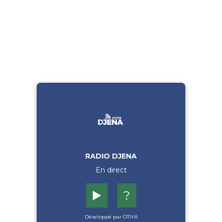
RADIO DJENA
En direct
▶️
?
Développé par OTIYA