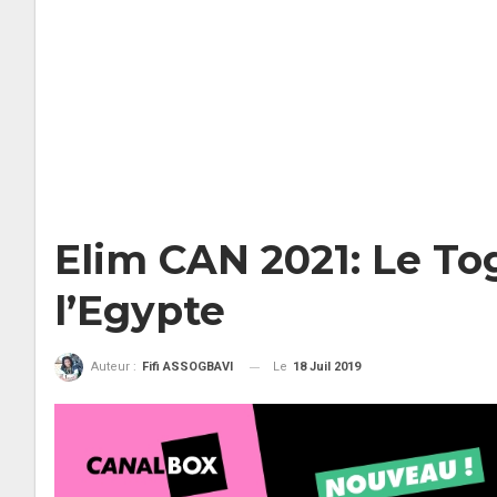
Elim CAN 2021: Le To
l’Egypte
Le
18 Juil 2019
Auteur :
Fifi ASSOGBAVI