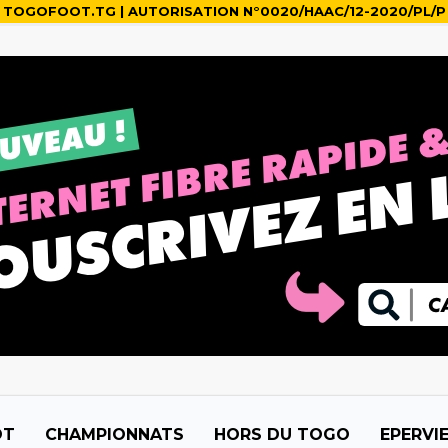
TOGOFOOT.TG | AUTORISATION N°0020/HAAC/12-2020/PL/P
OT
CHAMPIONNATS
HORS DU TOGO
EPERVI