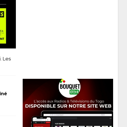
. Les
iné