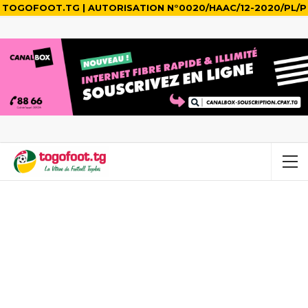
TOGOFOOT.TG | AUTORISATION N°0020/HAAC/12-2020/PL/P