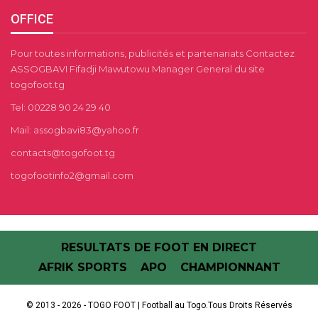
OFFICE
Pour toutes informations, publicités et partenariats Contactez
ASSOGBAVI Fifadji Mawutowu Manager General du site
togofoot.tg
Tel: 00228 90 24 29 40
Mail: assogbavi83@yahoo.fr
contacts@togofoot.tg
togofootinfo2@gmail.com
RESULTATS DE FOOT EN DIRECT
AFRIK SPORTS
APO
CHAMPIONNANT
© 2013 - 2026 - TOGO FOOT | Football au Togo.Tous Droits Réservés