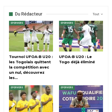
Du Rédacteur
Tout
EPERVIERS
EPERVIERS
Tournoi UFOA-B U20 :
UFOA-B U20 : Le
les Togolais quittent
Togo déjà éliminé
la compétition avec
un nul, découvrez
les…
EPERVIERS
EPERVIERS