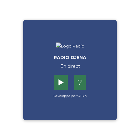
RADIO DJENA
En direct
▶️
?
Développé par OTIYA