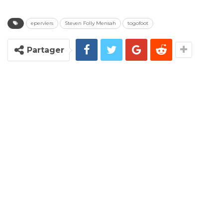
eperviers
Steven Folly Mensah
togofoot
Partager