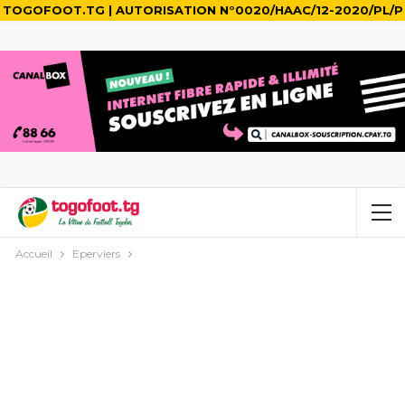
TOGOFOOT.TG | AUTORISATION N°0020/HAAC/12-2020/PL/P
Accueil
Eperviers