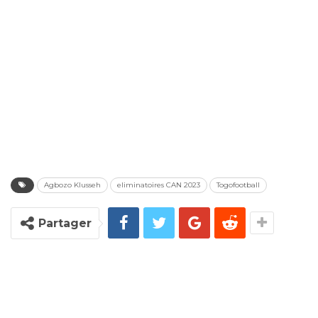
Agbozo Klusseh
eliminatoires CAN 2023
Togofootball
Partager