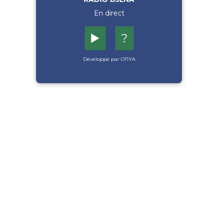
En direct
▶️
?
Développé par OTIYA