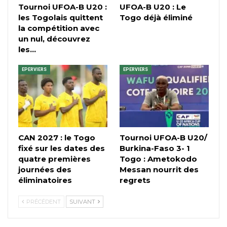
Tournoi UFOA-B U20 :
UFOA-B U20 : Le
les Togolais quittent
Togo déjà éliminé
la compétition avec
un nul, découvrez
les…
EPERVIERS
EPERVIERS
CAN 2027 : le Togo
Tournoi UFOA-B U20/
fixé sur les dates des
Burkina-Faso 3- 1
quatre premières
Togo : Ametokodo
journées des
Messan nourrit des
éliminatoires
regrets
PRÉCÉDENT
SUIVANT