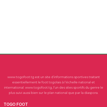
www.togofoot.tg est un site d’informations sportives traitant
essentiellement le foot togolais à l’échelle national et
international. www.togofoot.tg, l’un des sites sportifs du genre le
plus suivi aussi bien sur le plan national que par la diaspora.
TOGO FOOT