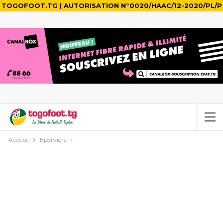
TOGOFOOT.TG | AUTORISATION N°0020/HAAC/12-2020/PL/P
Accueil
Eperviers