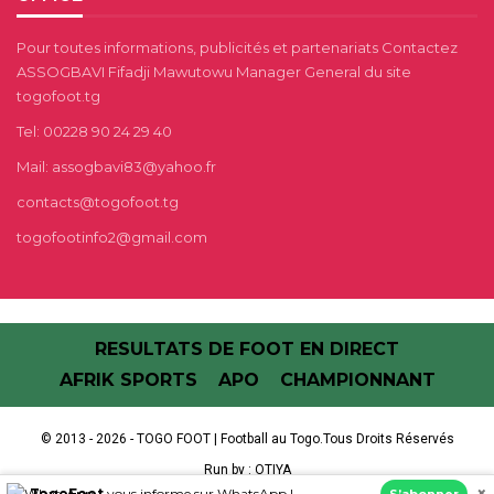
Pour toutes informations, publicités et partenariats Contactez
ASSOGBAVI Fifadji Mawutowu Manager General du site
togofoot.tg
Tel: 00228 90 24 29 40
Mail: assogbavi83@yahoo.fr
contacts@togofoot.tg
togofootinfo2@gmail.com
RESULTATS DE FOOT EN DIRECT
AFRIK SPORTS
APO
CHAMPIONNANT
© 2013 - 2026 - TOGO FOOT | Football au Togo.Tous Droits Réservés
Run by :
OTIYA
×
TogoFoot
vous informe sur WhatsApp !