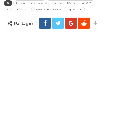
Burkina-Faso vs Togo
Eliminatoires CAN féminine 2026
Eperviers dames
Togo vs Burkina-Faso
Togofootball
Partager