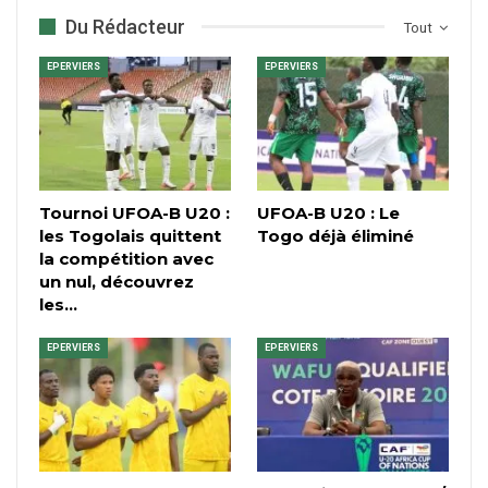
Du Rédacteur
Tout
EPERVIERS
EPERVIERS
Tournoi UFOA-B U20 :
UFOA-B U20 : Le
les Togolais quittent
Togo déjà éliminé
la compétition avec
un nul, découvrez
les…
EPERVIERS
EPERVIERS