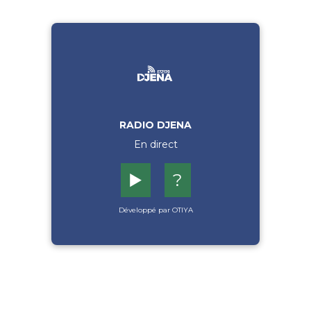
RADIO DJENA
En direct
▶️
?
Développé par OTIYA